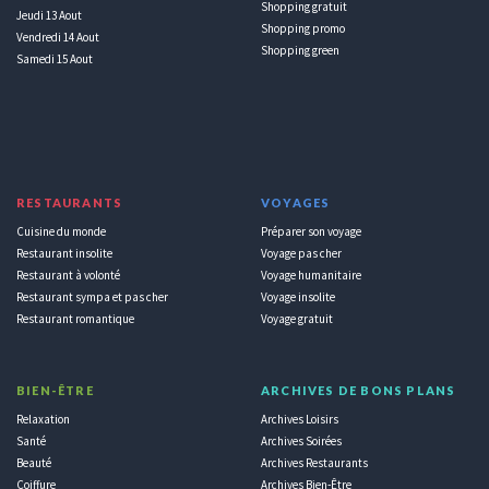
Shopping gratuit
Jeudi 13 Aout
Shopping promo
Vendredi 14 Aout
Shopping green
Samedi 15 Aout
RESTAURANTS
VOYAGES
Cuisine du monde
Préparer son voyage
Restaurant insolite
Voyage pas cher
Restaurant à volonté
Voyage humanitaire
Restaurant sympa et pas cher
Voyage insolite
Restaurant romantique
Voyage gratuit
BIEN-ÊTRE
ARCHIVES DE BONS PLANS
Relaxation
Archives Loisirs
Santé
Archives Soirées
Beauté
Archives Restaurants
Coiffure
Archives Bien-Être