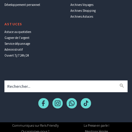
Développement personnel
Archives Voyages
Archives Shopping
Archives Astuces
ASTUCES
Astuce au quotidien
Gagner de l'argent
Service dépannage
Administratif
Ouvert 7j/7 24h/24
Communiquez sur Paris Friendly
La Presse en parle !
Qui sommes-nous ?
Mentions légales