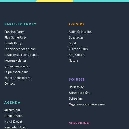
PARIS-FRIENDLY
LOISIRS
Free Troc Party
Activités insolites
Play Game Party
Spectacles
Beauty Party
Sport
La carte des bons plans
Visite de Paris
Les nouveaux bons plans
Art / Culture
Notre newsletter
Nature
Qui sommes-nous
La presse en parle
Espace annonceurs
SOIRÉES
Contact
Bar insolite
Soirée par chère
Soirée fun
AGENDA
Organiser son anniversaire
Aujourd'hui
Lundi 10 Aout
Mardi 11 Aout
SHOPPING
Mercredi 12 Aout