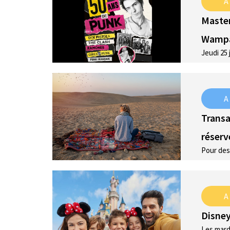
A
Master
Wamp
Jeudi 25 
A
Transa
réserve
Pour des
A
Disney
Les mard