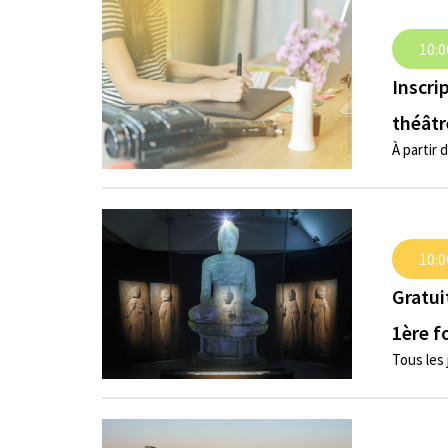
10:0
Inscri
théâtre
À partir 
10:0
Gratui
1ère f
Tous les 