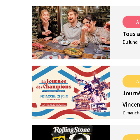
A
Tous a
Du lundi 
A
Journé
Vince
Dimanche 