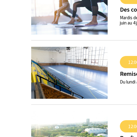
Des co
Mardis d
juin au 4 
12:0
Remise
Du lundi 
12:0