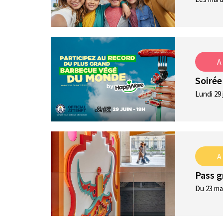
A
Soirée
Lundi 29 
A
Pass g
Du 23 mai