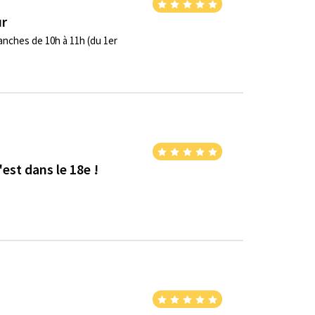
ur
anches de 10h à 11h (du 1er
est dans le 18e !