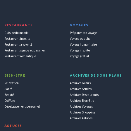
RESTAURANTS
VOYAGES
Cuisine du monde
Préparer son voyage
Restaurant insolite
Voyage pas cher
Restaurant à volonté
Voyage humanitaire
Restaurant sympa et pas cher
Voyage insolite
Restaurant romantique
Voyage gratuit
BIEN-ÊTRE
ARCHIVES DE BONS PLANS
Relaxation
Archives Loisirs
Santé
Archives Soirées
Beauté
Archives Restaurants
Coiffure
Archives Bien-Être
Développement personnel
Archives Voyages
Archives Shopping
Archives Astuces
ASTUCES