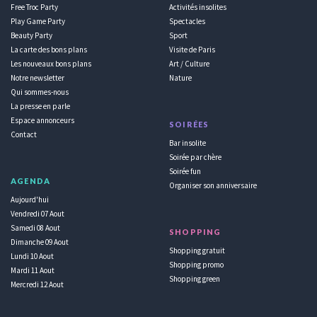
Free Troc Party
Activités insolites
Play Game Party
Spectacles
Beauty Party
Sport
La carte des bons plans
Visite de Paris
Les nouveaux bons plans
Art / Culture
Notre newsletter
Nature
Qui sommes-nous
La presse en parle
Espace annonceurs
SOIRÉES
Contact
Bar insolite
Soirée par chère
Soirée fun
AGENDA
Organiser son anniversaire
Aujourd'hui
Vendredi 07 Aout
Samedi 08 Aout
SHOPPING
Dimanche 09 Aout
Shopping gratuit
Lundi 10 Aout
Shopping promo
Mardi 11 Aout
Shopping green
Mercredi 12 Aout