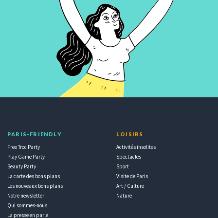
PARIS-FRIENDLY
LOISIRS
Free Troc Party
Activités insolites
Play Game Party
Spectacles
Beauty Party
Sport
La carte des bons plans
Visite de Paris
Les nouveaux bons plans
Art / Culture
Notre newsletter
Nature
Qui sommes-nous
La presse en parle