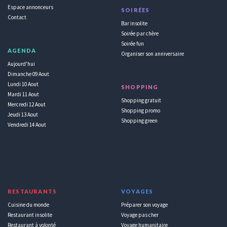
Espace annonceurs
SOIRÉES
Contact
Bar insolite
Soirée par chère
Soirée fun
AGENDA
Organiser son anniversaire
Aujourd'hui
Dimanche 09 Aout
Lundi 10 Aout
SHOPPING
Mardi 11 Aout
Shopping gratuit
Mercredi 12 Aout
Shopping promo
Jeudi 13 Aout
Shopping green
Vendredi 14 Aout
RESTAURANTS
VOYAGES
Cuisine du monde
Préparer son voyage
Restaurant insolite
Voyage pas cher
Restaurant à volonté
Voyage humanitaire