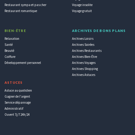
Restaurant sympa et pas cher
Voyage insolite
Restaurant romantique
Voyage gratuit
BIEN-ÊTRE
ARCHIVES DE BONS PLANS
Relaxation
Archives Loisirs
Santé
Archives Soirées
Beauté
Archives Restaurants
Coiffure
Archives Bien-Être
Développement personnel
Archives Voyages
Archives Shopping
Archives Astuces
ASTUCES
Astuce au quotidien
Gagner de l'argent
Service dépannage
Administratif
Ouvert 7j/7 24h/24