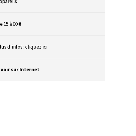
ppareils
e 15 à 60 €
lus d'infos :
cliquez ici
 voir sur Internet