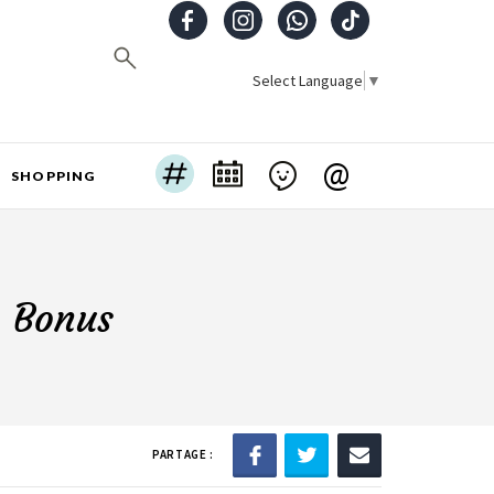
Select Language
▼
@
SHOPPING
e Bonus
PARTAGE :