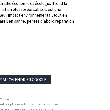
i allie économie et écologie. Il rend la
mation plus responsable. C'est une
 leur impact environnemental, tout en
pareil en panne, pensez d'abord réparation
Z AU CALENDRIER GOOGLE
Cliquez ici
nt les plus exacts possibles. Nous vous
l ou téléphone avant de vous y rendre.