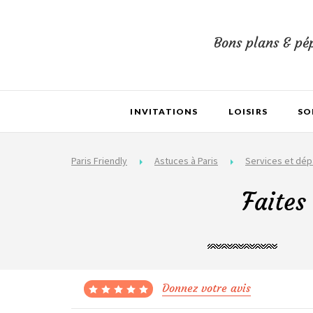
Bons plans & pép
INVITATIONS
LOISIRS
SO
Paris Friendly
Astuces à Paris
Services et dé
Faites
Donnez votre avis