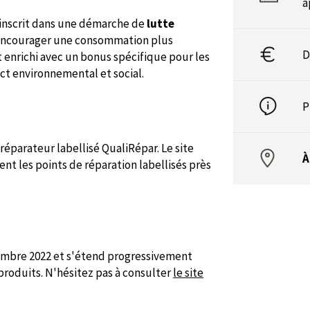
a
'inscrit dans une démarche de
lutte
 encourager une consommation plus
D
t enrichi avec un bonus spécifique pour les
act environnemental et social.
P
éparateur labellisé QualiRépar. Le site
À
nt les points de réparation labellisés près
embre 2022 et s'étend progressivement
roduits. N'hésitez pas à consulter
le site