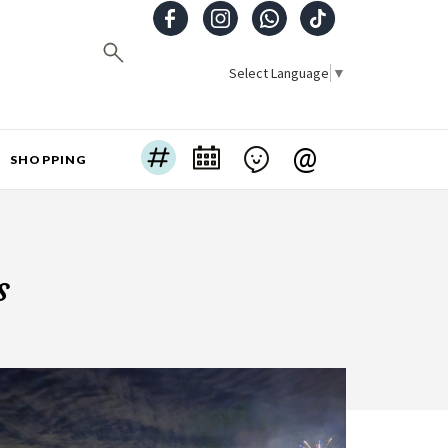
Select Language
▼
@
SHOPPING
s