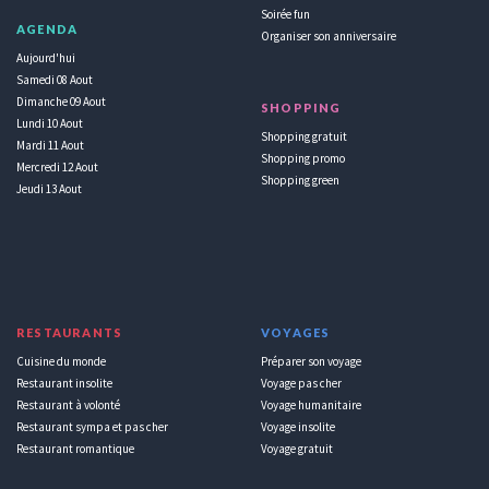
Soirée fun
AGENDA
Organiser son anniversaire
Aujourd'hui
Samedi 08 Aout
Dimanche 09 Aout
SHOPPING
Lundi 10 Aout
Shopping gratuit
Mardi 11 Aout
Shopping promo
Mercredi 12 Aout
Shopping green
Jeudi 13 Aout
RESTAURANTS
VOYAGES
Cuisine du monde
Préparer son voyage
Restaurant insolite
Voyage pas cher
Restaurant à volonté
Voyage humanitaire
Restaurant sympa et pas cher
Voyage insolite
Restaurant romantique
Voyage gratuit