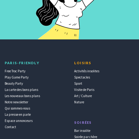
PARIS-FRIENDLY
LOISIRS
Free Troc Party
Activités insolites
Play Game Party
Spectacles
Beauty Party
Sport
La carte des bons plans
Visite de Paris
Les nouveaux bons plans
Art / Culture
Notre newsletter
Nature
Qui sommes-nous
La presse en parle
Espace annonceurs
SOIRÉES
Contact
Bar insolite
Soirée par chère