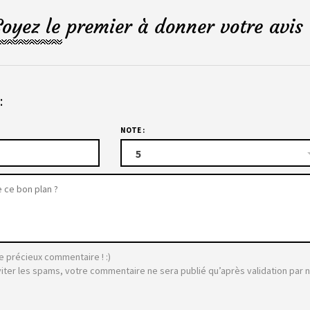
Soyez le premier à donner votre avis 
:
NOTE :
5
e précieux commentaire ! :)
viter les spams, votre commentaire ne sera publié qu’après validation par 