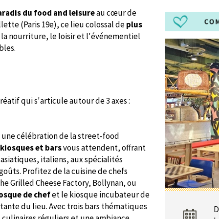
radis du food and leisure
au cœur de
lette (Paris 19e), ce lieu colossal de
plus
 nourriture, le loisir et l'événementiel
bles.
créatif
qui s'articule autour de 3 axes :
une célébration de la street-food
 kiosques et bars
vous attendent, offrant
siatiques, italiens, aux spécialités
 goûts. Profitez de la cuisine de chefs
e Grilled Cheese Factory, Bollynan, ou
osque de chef
et le kiosque incubateur de
tante du lieu. Avec trois bars thématiques
D
s culinaires réguliers et une ambiance