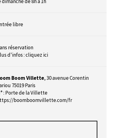
e dimanche de 8h à 1h
ntrée libre
ans réservation
lus d'infos :
cliquez ici
oom Boom Villette
,
30 avenue Corentin
ariou 75019 Paris
° : Porte de la Villette
ttps://boomboomvillette.com/fr