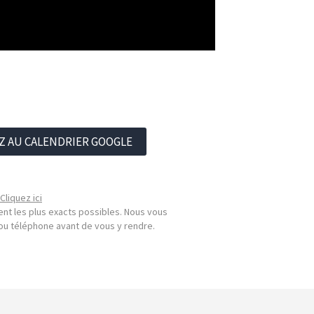
Z AU CALENDRIER GOOGLE
Cliquez ici
nt les plus exacts possibles. Nous vous
l ou téléphone avant de vous y rendre.