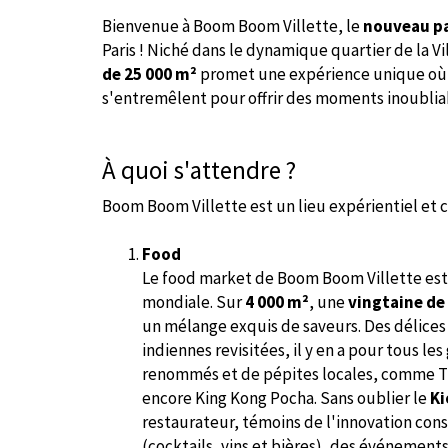
Bienvenue à Boom Boom Villette, le
nouveau pa
Paris ! Niché dans le dynamique quartier de la Vil
de 25 000 m²
promet une expérience unique où la
s'entremêlent pour offrir des moments inoublia
À quoi s'attendre ?
Boom Boom Villette est un lieu
expérientiel et 
Food
Le food market de Boom Boom Villette est 
mondiale. Sur
4 000 m²
, une
vingtaine de
un mélange exquis de saveurs. Des délices a
indiennes revisitées, il y en a pour tous les
renommés et de pépites locales, comme Th
encore King Kong Pocha. Sans oublier le
Ki
restaurateur, témoins de l'innovation cons
(cocktails, vins et bières), des événement