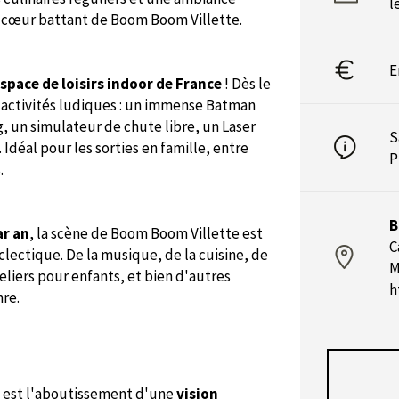
l
le cœur battant de Boom Boom Villette.
E
espace de loisirs indoor de France
! Dès le
'activités ludiques : un immense Batman
 un simulateur de chute libre, un Laser
S
Idéal pour les sorties en famille, entre
P
.
B
ar an
, la scène de Boom Boom Villette est
C
lectique. De la musique, de la cuisine, de
M
eliers pour enfants, et bien d'autres
h
nre.
 est l'aboutissement d'une
vision