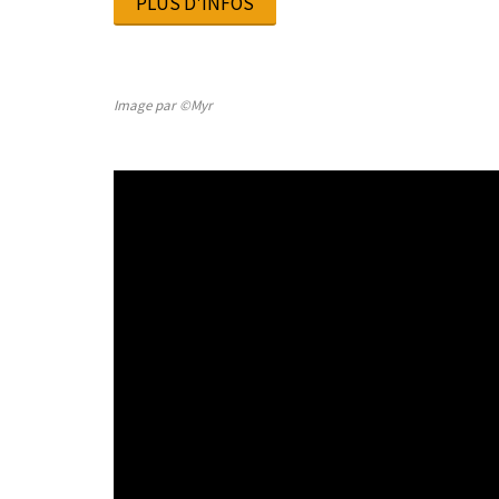
PLUS D'INFOS
Image par ©Myr