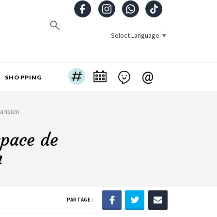
Select Language
▼
@
SHOPPING
arisien
space de
n
PARTAGE :