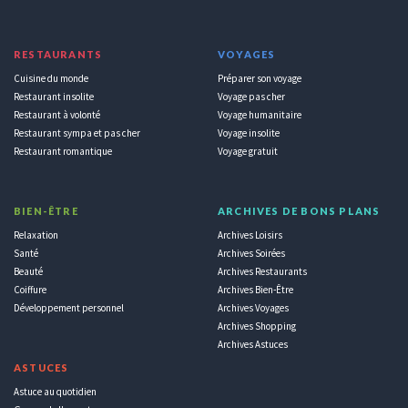
RESTAURANTS
VOYAGES
Cuisine du monde
Préparer son voyage
Restaurant insolite
Voyage pas cher
Restaurant à volonté
Voyage humanitaire
Restaurant sympa et pas cher
Voyage insolite
Restaurant romantique
Voyage gratuit
BIEN-ÊTRE
ARCHIVES DE BONS PLANS
Relaxation
Archives Loisirs
Santé
Archives Soirées
Beauté
Archives Restaurants
Coiffure
Archives Bien-Être
Développement personnel
Archives Voyages
Archives Shopping
Archives Astuces
ASTUCES
Astuce au quotidien