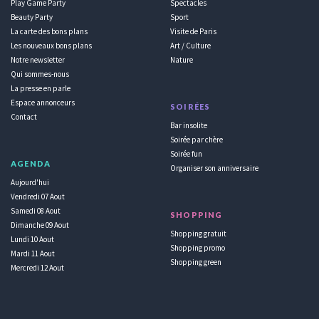
Play Game Party
Spectacles
Beauty Party
Sport
La carte des bons plans
Visite de Paris
Les nouveaux bons plans
Art / Culture
Notre newsletter
Nature
Qui sommes-nous
La presse en parle
Espace annonceurs
SOIRÉES
Contact
Bar insolite
Soirée par chère
Soirée fun
AGENDA
Organiser son anniversaire
Aujourd'hui
Vendredi 07 Aout
Samedi 08 Aout
SHOPPING
Dimanche 09 Aout
Shopping gratuit
Lundi 10 Aout
Shopping promo
Mardi 11 Aout
Shopping green
Mercredi 12 Aout