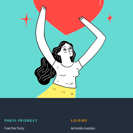
PARIS-FRIENDLY
LOISIRS
Free Troc Party
Activités insolites