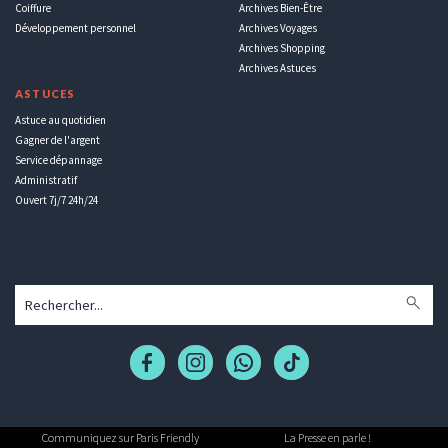
Coiffure
Archives Bien-Être
Développement personnel
Archives Voyages
Archives Shopping
Archives Astuces
ASTUCES
Astuce au quotidien
Gagner de l'argent
Service dépannage
Administratif
Ouvert 7j/7 24h/24
Communiquez sur Paris Friendly
La Presse en parle !