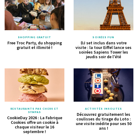
SHOPPING GRATUIT
SOIRÉES FUN
Free Troc Party, du shopping
DJ set inclus dans votre
gratuit et illimité !
visite : la tour Eiffel lance ses
soirées Sapiens Tower les
jeudis soir de l'été
RESTAURANTS PAS CHERS ET
ACTIVITÉS INSOLITES
SYMPAS
Découvrez gratuitement les
CookieDay 2026 : La Fabrique
coulisses du tirage du Loto :
Cookies offre un cookie à
une visite inédite pour ses 50
chaque visiteur le 16
ans !
septembre !