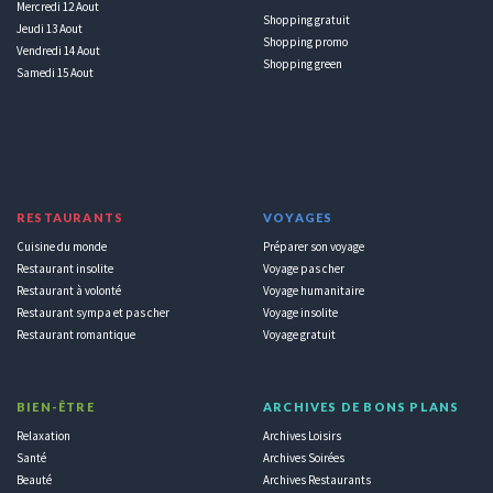
Mercredi 12 Aout
Shopping gratuit
Jeudi 13 Aout
Shopping promo
Vendredi 14 Aout
Shopping green
Samedi 15 Aout
RESTAURANTS
VOYAGES
Cuisine du monde
Préparer son voyage
Restaurant insolite
Voyage pas cher
Restaurant à volonté
Voyage humanitaire
Restaurant sympa et pas cher
Voyage insolite
Restaurant romantique
Voyage gratuit
BIEN-ÊTRE
ARCHIVES DE BONS PLANS
Relaxation
Archives Loisirs
Santé
Archives Soirées
Beauté
Archives Restaurants