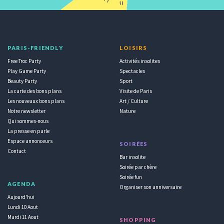
PARIS-FRIENDLY
LOISIRS
Free Troc Party
Activités insolites
Play Game Party
Spectacles
Beauty Party
Sport
La carte des bons plans
Visite de Paris
Les nouveaux bons plans
Art / Culture
Notre newsletter
Nature
Qui sommes-nous
La presse en parle
Espace annonceurs
SOIRÉES
Contact
Bar insolite
Soirée par chère
Soirée fun
AGENDA
Organiser son anniversaire
Aujourd'hui
Lundi 10 Aout
Mardi 11 Aout
SHOPPING