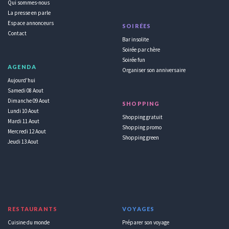
Qui sommes-nous
La presse en parle
Espace annonceurs
SOIRÉES
Contact
Bar insolite
Soirée par chère
Soirée fun
AGENDA
Organiser son anniversaire
Aujourd'hui
Samedi 08 Aout
Dimanche 09 Aout
SHOPPING
Lundi 10 Aout
Shopping gratuit
Mardi 11 Aout
Shopping promo
Mercredi 12 Aout
Shopping green
Jeudi 13 Aout
RESTAURANTS
VOYAGES
Cuisine du monde
Préparer son voyage