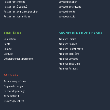
Restaurant insolite
Voyage pas cher
Restaurant à volonté
Voyage humanitaire
Restaurant sympa et pas cher
Voyage insolite
Restaurant romantique
Voyage gratuit
BIEN-ÊTRE
ARCHIVES DE BONS PLANS
Relaxation
Archives Loisirs
Santé
Archives Soirées
Beauté
Archives Restaurants
Coiffure
Archives Bien-Être
Développement personnel
Archives Voyages
Archives Shopping
Archives Astuces
ASTUCES
Astuce au quotidien
Gagner de l'argent
Service dépannage
Administratif
Ouvert 7j/7 24h/24