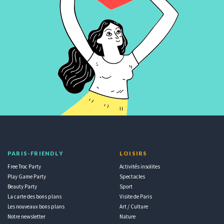
PARIS-FRIENDLY
LOISIRS
Free Troc Party
Activités insolites
Play Game Party
Spectacles
Beauty Party
Sport
La carte des bons plans
Visite de Paris
Les nouveaux bons plans
Art / Culture
Notre newsletter
Nature