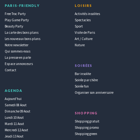
PARIS-FRIENDLY
LOISIRS
Free Troc Party
Activités insolites
Play Game Party
Spectacles
Beauty Party
Sport
La carte des bons plans
Visite de Paris
Les nouveaux bons plans
Art / Culture
Notre newsletter
Nature
Qui sommes-nous
La presse en parle
Espace annonceurs
SOIRÉES
Contact
Bar insolite
Soirée par chère
Soirée fun
AGENDA
Organiser son anniversaire
Aujourd'hui
Samedi 08 Aout
Dimanche 09 Aout
SHOPPING
Lundi 10 Aout
Shopping gratuit
Mardi 11 Aout
Shopping promo
Mercredi 12 Aout
Shopping green
Jeudi 13 Aout