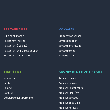
RESTAURANTS
VOYAGES
Cuisine du monde
Préparer son voyage
Restaurant insolite
Voyage pas cher
Restaurant à volonté
Voyage humanitaire
Restaurant sympa et pas cher
Voyage insolite
Restaurant romantique
Voyage gratuit
BIEN-ÊTRE
ARCHIVES DE BONS PLANS
Relaxation
Archives Loisirs
Santé
Archives Soirées
Beauté
Archives Restaurants
Coiffure
Archives Bien-Être
Développement personnel
Archives Voyages
Archives Shopping
Archives Astuces