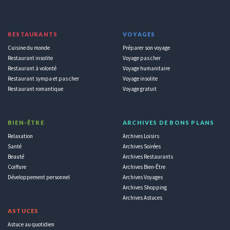
RESTAURANTS
VOYAGES
Cuisine du monde
Préparer son voyage
Restaurant insolite
Voyage pas cher
Restaurant à volonté
Voyage humanitaire
Restaurant sympa et pas cher
Voyage insolite
Restaurant romantique
Voyage gratuit
BIEN-ÊTRE
ARCHIVES DE BONS PLANS
Relaxation
Archives Loisirs
Santé
Archives Soirées
Beauté
Archives Restaurants
Coiffure
Archives Bien-Être
Développement personnel
Archives Voyages
Archives Shopping
Archives Astuces
ASTUCES
Astuce au quotidien