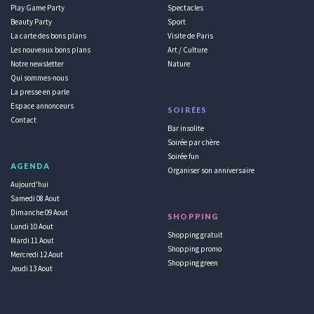
Play Game Party
Spectacles
Beauty Party
Sport
La carte des bons plans
Visite de Paris
Les nouveaux bons plans
Art / Culture
Notre newsletter
Nature
Qui sommes-nous
La presse en parle
Espace annonceurs
SOIRÉES
Contact
Bar insolite
Soirée par chère
Soirée fun
AGENDA
Organiser son anniversaire
Aujourd'hui
Samedi 08 Aout
Dimanche 09 Aout
SHOPPING
Lundi 10 Aout
Shopping gratuit
Mardi 11 Aout
Shopping promo
Mercredi 12 Aout
Shopping green
Jeudi 13 Aout