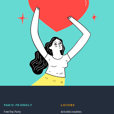
PARIS-FRIENDLY
LOISIRS
Free Troc Party
Activités insolites