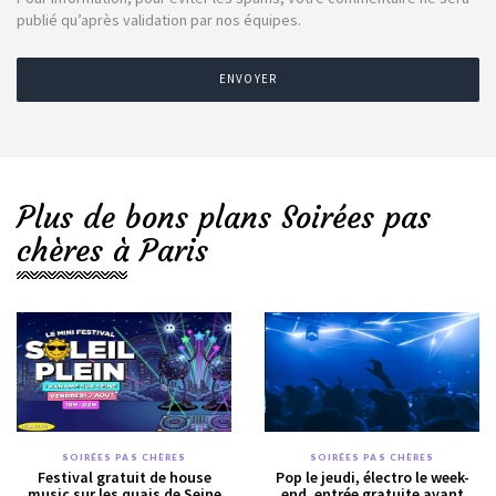
publié qu’après validation par nos équipes.
ENVOYER
Plus de bons plans Soirées pas
chères à Paris
SOIRÉES PAS CHÈRES
SOIRÉES PAS CHÈRES
Festival gratuit de house
Pop le jeudi, électro le week-
music sur les quais de Seine
end, entrée gratuite avant