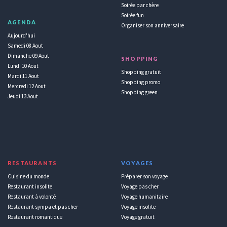
Soirée par chère
Soirée fun
AGENDA
Organiser son anniversaire
Aujourd'hui
Samedi 08 Aout
Dimanche 09 Aout
SHOPPING
Lundi 10 Aout
Shopping gratuit
Mardi 11 Aout
Shopping promo
Mercredi 12 Aout
Shopping green
Jeudi 13 Aout
RESTAURANTS
VOYAGES
Cuisine du monde
Préparer son voyage
Restaurant insolite
Voyage pas cher
Restaurant à volonté
Voyage humanitaire
Restaurant sympa et pas cher
Voyage insolite
Restaurant romantique
Voyage gratuit