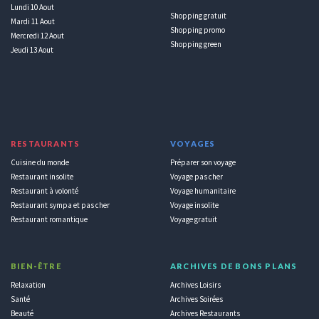
Lundi 10 Aout
Shopping gratuit
Mardi 11 Aout
Shopping promo
Mercredi 12 Aout
Shopping green
Jeudi 13 Aout
RESTAURANTS
VOYAGES
Cuisine du monde
Préparer son voyage
Restaurant insolite
Voyage pas cher
Restaurant à volonté
Voyage humanitaire
Restaurant sympa et pas cher
Voyage insolite
Restaurant romantique
Voyage gratuit
BIEN-ÊTRE
ARCHIVES DE BONS PLANS
Relaxation
Archives Loisirs
Santé
Archives Soirées
Beauté
Archives Restaurants