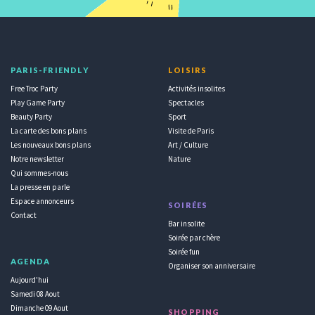
PARIS-FRIENDLY
LOISIRS
Free Troc Party
Activités insolites
Play Game Party
Spectacles
Beauty Party
Sport
La carte des bons plans
Visite de Paris
Les nouveaux bons plans
Art / Culture
Notre newsletter
Nature
Qui sommes-nous
La presse en parle
Espace annonceurs
SOIRÉES
Contact
Bar insolite
Soirée par chère
Soirée fun
AGENDA
Organiser son anniversaire
Aujourd'hui
Samedi 08 Aout
Dimanche 09 Aout
SHOPPING