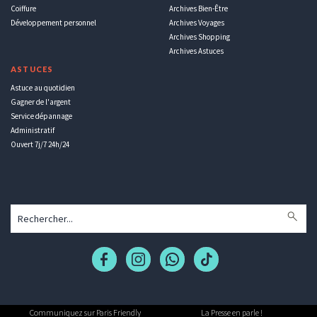
Coiffure
Archives Bien-Être
Développement personnel
Archives Voyages
Archives Shopping
Archives Astuces
ASTUCES
Astuce au quotidien
Gagner de l'argent
Service dépannage
Administratif
Ouvert 7j/7 24h/24
Communiquez sur Paris Friendly
La Presse en parle !