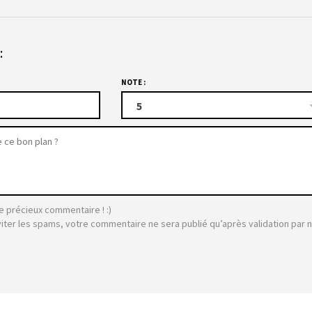
:
NOTE :
5
e précieux commentaire ! :)
viter les spams, votre commentaire ne sera publié qu’après validation par 