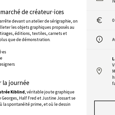
r
n marché de créateur·ices
0
’arrête devant un atelier de sérigraphie, on
illeter les objets graphiques proposés au
irages, éditions, textiles, carnets et
 plus que de démonstration.
A
é·es
ie
L
designers
V
M
h
r la journée
f
strée Kiblind
, véritable joute graphique
Me Georges, Half Fred et Justine Jossart se
où la spontanéité prime, et où le dessin