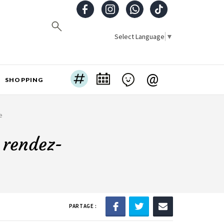
Select Language
▼
@
SHOPPING
e
e rendez-
PARTAGE :