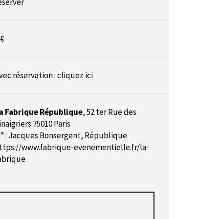
éserver
 €
vec réservation :
cliquez ici
a Fabrique République
,
52 ter Rue des
inaigriers 75010 Paris
° : Jacques Bonsergent, République
ttps://www.fabrique-evenementielle.fr/la-
abrique