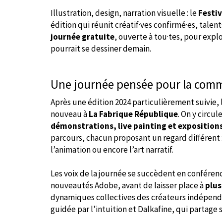
Illustration, design, narration visuelle : le
Festi
édition qui réunit créatif·ves confirmé·es, talen
journée gratuite
, ouverte à tou·tes, pour explo
pourrait se dessiner demain.
Une journée pensée pour la com
Après une édition 2024 particulièrement suivie
nouveau à
La Fabrique République
. On y circul
démonstrations, live painting et exposition
parcours, chacun proposant un regard différent : 
l’animation ou encore l’art narratif.
Les voix de la journée se succèdent en conférenc
nouveautés Adobe, avant de laisser place à
plus
dynamiques collectives des créateurs indépenda
guidée par l’intuition et Dalkafine, qui partage 