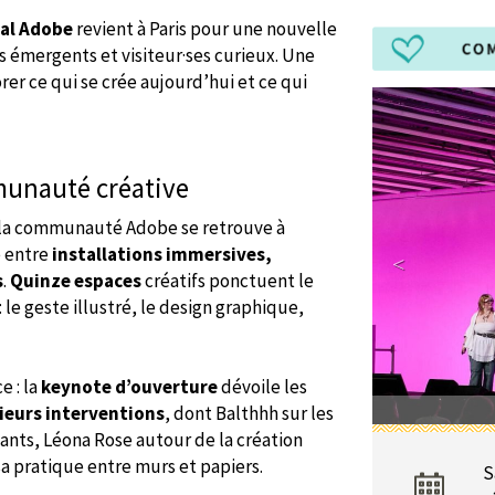
val Adobe
revient à Paris pour une nouvelle
ts émergents et visiteur·ses curieux. Une
rer ce qui se crée aujourd’hui et ce qui
munauté créative
, la communauté Adobe se retrouve à
e entre
installations immersives,
s
.
Quinze espaces
créatifs ponctuent le
le geste illustré, le design graphique,
e : la
keynote d’ouverture
dévoile les
ieurs interventions
, dont Balthhh sur les
nts, Léona Rose autour de la création
sa pratique entre murs et papiers.
S