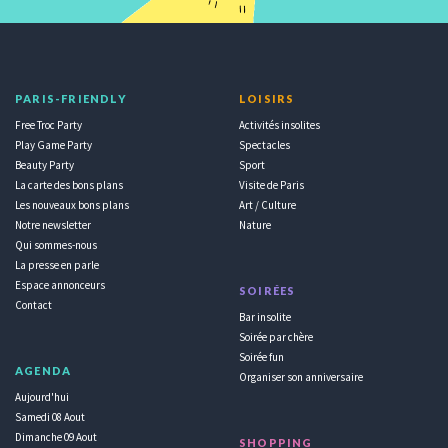
PARIS-FRIENDLY
LOISIRS
Free Troc Party
Activités insolites
Play Game Party
Spectacles
Beauty Party
Sport
La carte des bons plans
Visite de Paris
Les nouveaux bons plans
Art / Culture
Notre newsletter
Nature
Qui sommes-nous
La presse en parle
Espace annonceurs
SOIRÉES
Contact
Bar insolite
Soirée par chère
Soirée fun
AGENDA
Organiser son anniversaire
Aujourd'hui
Samedi 08 Aout
Dimanche 09 Aout
SHOPPING