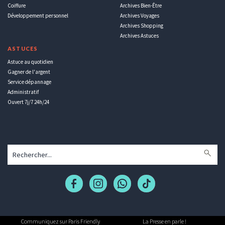
Coiffure
Archives Bien-Être
Développement personnel
Archives Voyages
Archives Shopping
Archives Astuces
ASTUCES
Astuce au quotidien
Gagner de l'argent
Service dépannage
Administratif
Ouvert 7j/7 24h/24
Communiquez sur Paris Friendly
La Presse en parle !