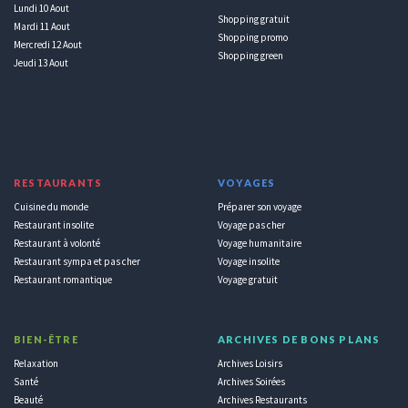
Lundi 10 Aout
Shopping gratuit
Mardi 11 Aout
Shopping promo
Mercredi 12 Aout
Shopping green
Jeudi 13 Aout
RESTAURANTS
VOYAGES
Cuisine du monde
Préparer son voyage
Restaurant insolite
Voyage pas cher
Restaurant à volonté
Voyage humanitaire
Restaurant sympa et pas cher
Voyage insolite
Restaurant romantique
Voyage gratuit
BIEN-ÊTRE
ARCHIVES DE BONS PLANS
Relaxation
Archives Loisirs
Santé
Archives Soirées
Beauté
Archives Restaurants