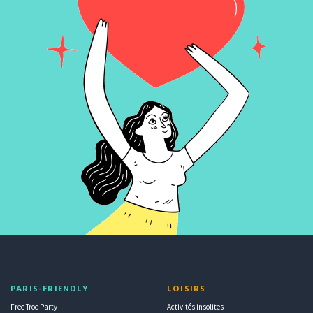
PARIS-FRIENDLY
LOISIRS
Free Troc Party
Activités insolites