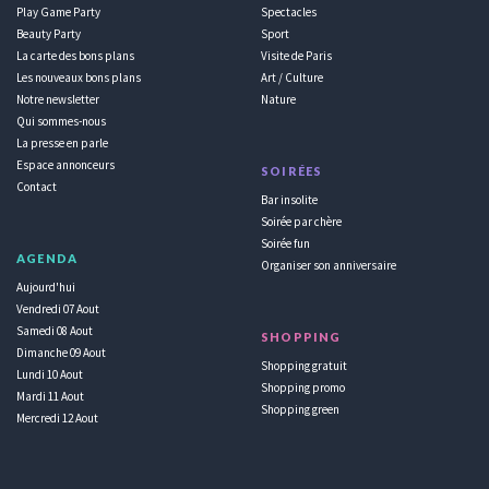
Play Game Party
Spectacles
Beauty Party
Sport
La carte des bons plans
Visite de Paris
Les nouveaux bons plans
Art / Culture
Notre newsletter
Nature
Qui sommes-nous
La presse en parle
Espace annonceurs
SOIRÉES
Contact
Bar insolite
Soirée par chère
Soirée fun
AGENDA
Organiser son anniversaire
Aujourd'hui
Vendredi 07 Aout
Samedi 08 Aout
SHOPPING
Dimanche 09 Aout
Shopping gratuit
Lundi 10 Aout
Shopping promo
Mardi 11 Aout
Shopping green
Mercredi 12 Aout