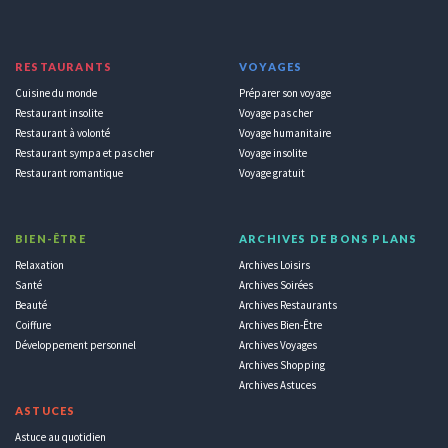
RESTAURANTS
VOYAGES
Cuisine du monde
Préparer son voyage
Restaurant insolite
Voyage pas cher
Restaurant à volonté
Voyage humanitaire
Restaurant sympa et pas cher
Voyage insolite
Restaurant romantique
Voyage gratuit
BIEN-ÊTRE
ARCHIVES DE BONS PLANS
Relaxation
Archives Loisirs
Santé
Archives Soirées
Beauté
Archives Restaurants
Coiffure
Archives Bien-Être
Développement personnel
Archives Voyages
Archives Shopping
Archives Astuces
ASTUCES
Astuce au quotidien