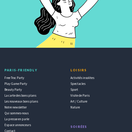
PARIS-FRIENDLY
LOISIRS
Free Troc Party
Activités insolites
Play Game Party
Spectacles
Beauty Party
Sport
La carte des bons plans
Visite de Paris
Les nouveaux bons plans
Art / Culture
Notre newsletter
Nature
Qui sommes-nous
La presse en parle
Espace annonceurs
SOIRÉES
Contact