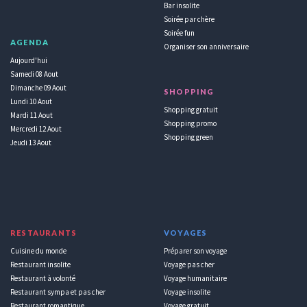
Bar insolite
Soirée par chère
Soirée fun
AGENDA
Organiser son anniversaire
Aujourd'hui
Samedi 08 Aout
Dimanche 09 Aout
SHOPPING
Lundi 10 Aout
Shopping gratuit
Mardi 11 Aout
Shopping promo
Mercredi 12 Aout
Shopping green
Jeudi 13 Aout
RESTAURANTS
VOYAGES
Cuisine du monde
Préparer son voyage
Restaurant insolite
Voyage pas cher
Restaurant à volonté
Voyage humanitaire
Restaurant sympa et pas cher
Voyage insolite
Restaurant romantique
Voyage gratuit