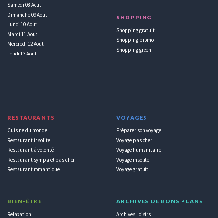
Samedi 08 Aout
Dimanche 09 Aout
SHOPPING
Lundi 10 Aout
Shopping gratuit
Mardi 11 Aout
Shopping promo
Mercredi 12 Aout
Shopping green
Jeudi 13 Aout
RESTAURANTS
VOYAGES
Cuisine du monde
Préparer son voyage
Restaurant insolite
Voyage pas cher
Restaurant à volonté
Voyage humanitaire
Restaurant sympa et pas cher
Voyage insolite
Restaurant romantique
Voyage gratuit
BIEN-ÊTRE
ARCHIVES DE BONS PLANS
Relaxation
Archives Loisirs