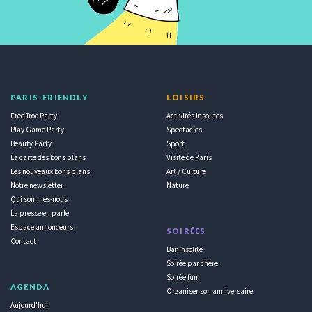
PARIS-FRIENDLY
LOISIRS
Free Troc Party
Activités insolites
Play Game Party
Spectacles
Beauty Party
Sport
La carte des bons plans
Visite de Paris
Les nouveaux bons plans
Art / Culture
Notre newsletter
Nature
Qui sommes-nous
La presse en parle
Espace annonceurs
SOIRÉES
Contact
Bar insolite
Soirée par chère
Soirée fun
AGENDA
Organiser son anniversaire
Aujourd'hui