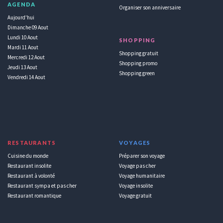
AGENDA
Organiser son anniversaire
Aujourd'hui
Dimanche 09 Aout
Lundi 10 Aout
SHOPPING
Mardi 11 Aout
Shopping gratuit
Mercredi 12 Aout
Shopping promo
Jeudi 13 Aout
Shopping green
Vendredi 14 Aout
RESTAURANTS
VOYAGES
Cuisine du monde
Préparer son voyage
Restaurant insolite
Voyage pas cher
Restaurant à volonté
Voyage humanitaire
Restaurant sympa et pas cher
Voyage insolite
Restaurant romantique
Voyage gratuit