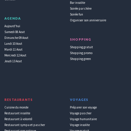
Bar insolite
Soirée par chère
Soirée fun
AGENDA
Organiser son anniversaire
Aujourd'hui
Samedi 08 Aout
Dimanche 09 Aout
SHOPPING
Lundi 10 Aout
Shopping gratuit
Mardi 11 Aout
Shopping promo
Mercredi 12 Aout
Shopping green
Jeudi 13 Aout
RESTAURANTS
VOYAGES
Cuisine du monde
Préparer son voyage
Restaurant insolite
Voyage pas cher
Restaurant à volonté
Voyage humanitaire
Restaurant sympa et pas cher
Voyage insolite
Restaurant romantique
Voyage gratuit