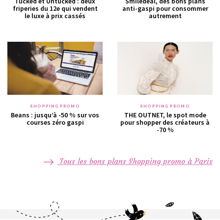
Tucked et Untucked : deux
Smiledeal, des bons plans
friperies du 12e qui vendent
anti-gaspi pour consommer
le luxe à prix cassés
autrement
SHOPPING PROMO
SHOPPING PROMO
Beans : jusqu’à -50 % sur vos
THE OUTNET, le spot mode
courses zéro gaspi
pour shopper des créateurs à
-70 %
Tous les bons plans Shopping promo à Paris