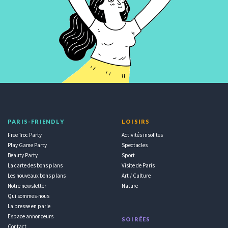
PARIS-FRIENDLY
LOISIRS
Free Troc Party
Activités insolites
Play Game Party
Spectacles
Beauty Party
Sport
La carte des bons plans
Visite de Paris
Les nouveaux bons plans
Art / Culture
Notre newsletter
Nature
Qui sommes-nous
La presse en parle
Espace annonceurs
SOIRÉES
Contact