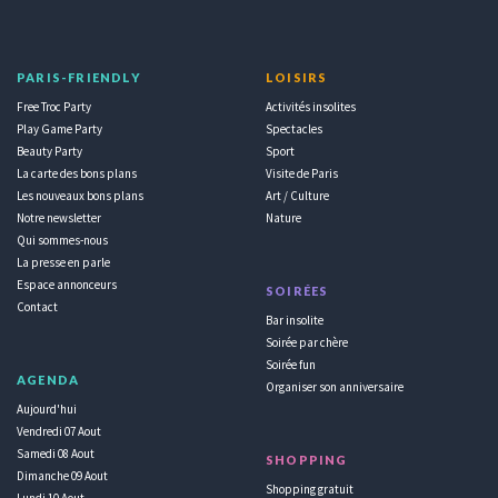
PARIS-FRIENDLY
LOISIRS
Free Troc Party
Activités insolites
Play Game Party
Spectacles
Beauty Party
Sport
La carte des bons plans
Visite de Paris
Les nouveaux bons plans
Art / Culture
Notre newsletter
Nature
Qui sommes-nous
La presse en parle
Espace annonceurs
SOIRÉES
Contact
Bar insolite
Soirée par chère
Soirée fun
AGENDA
Organiser son anniversaire
Aujourd'hui
Vendredi 07 Aout
Samedi 08 Aout
SHOPPING
Dimanche 09 Aout
Shopping gratuit
Lundi 10 Aout