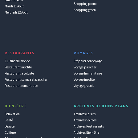
Shopping promo
Mardi 11 Aout
Shopping green
Mercredi 12 Aout
RESTAURANTS
VOYAGES
Cuisine du monde
Préparer son voyage
Restaurant insolite
Voyage pas cher
Restaurant à volonté
Voyage humanitaire
Restaurant sympa et pas cher
Voyage insolite
Restaurant romantique
Voyage gratuit
BIEN-ÊTRE
ARCHIVES DE BONS PLANS
Relaxation
Archives Loisirs
Santé
Archives Soirées
Beauté
Archives Restaurants
Coiffure
Archives Bien-Être