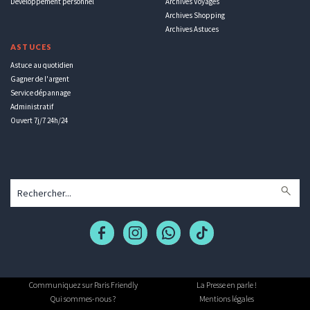
Développement personnel
Archives Voyages
Archives Shopping
Archives Astuces
ASTUCES
Astuce au quotidien
Gagner de l'argent
Service dépannage
Administratif
Ouvert 7j/7 24h/24
Communiquez sur Paris Friendly
La Presse en parle !
Qui sommes-nous ?
Mentions légales