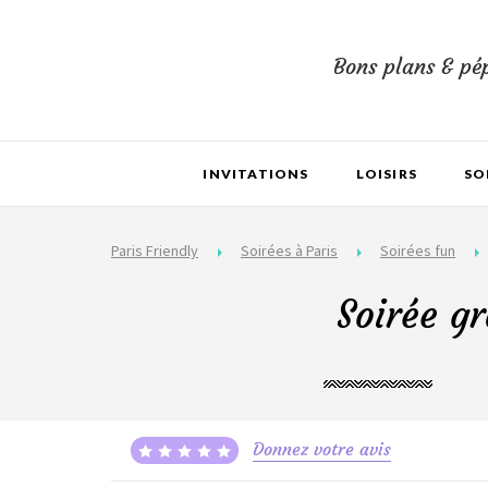
Bons plans & pép
INVITATIONS
LOISIRS
SO
Paris Friendly
Soirées à Paris
Soirées fun
Soirée g
Donnez votre avis