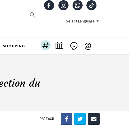
Select Language
▼
@
SHOPPING
ection du
PARTAGE :