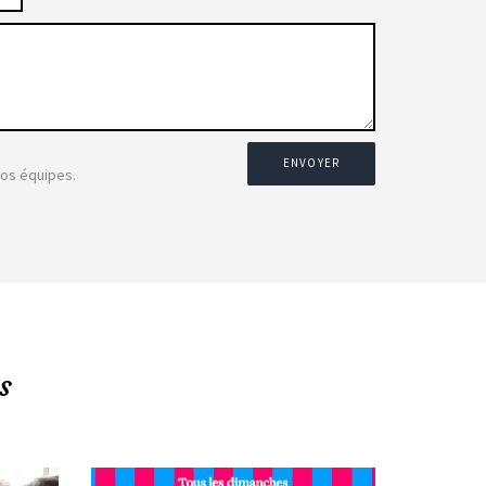
ENVOYER
nos équipes.
s