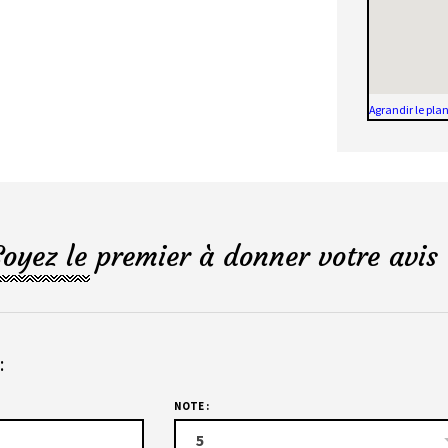
Agrandir le pla
Soyez le premier à donner votre avis 
:
NOTE :
5