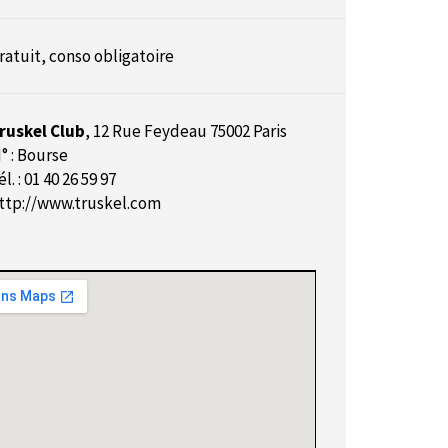
ratuit, conso obligatoire
ruskel Club
,
12 Rue Feydeau 75002 Paris
° : Bourse
él. : 01 40 26 59 97
ttp://www.truskel.com