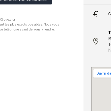
G
Cliquez ici
nt les plus exacts possibles. Nous vous
l ou téléphone avant de vous y rendre.
T
M
T
h