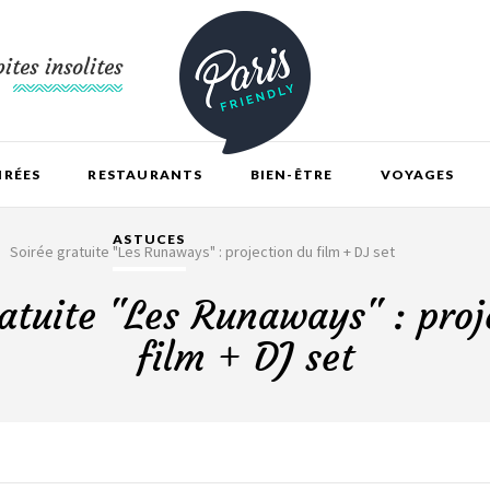
ites insolites
IRÉES
RESTAURANTS
BIEN-ÊTRE
VOYAGES
ASTUCES
Soirée gratuite "Les Runaways" : projection du film + DJ set
ratuite "Les Runaways" : proj
film + DJ set