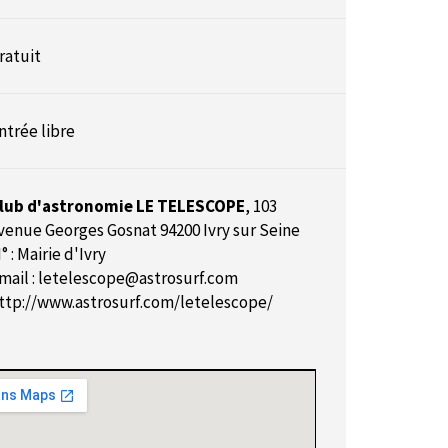
ratuit
ntrée libre
lub d'astronomie LE TELESCOPE
,
103
venue Georges Gosnat 94200 Ivry sur Seine
° : Mairie d'Ivry
mail :
letelescope@astrosurf.com
ttp://www.astrosurf.com/letelescope/