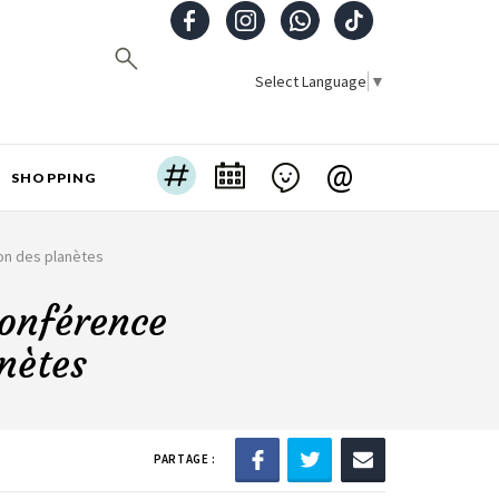
Select Language
▼
@
SHOPPING
ion des planètes
conférence
anètes
PARTAGE :