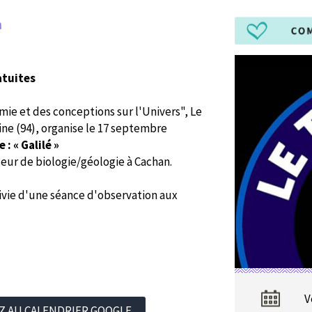
h
atuites
omie et des conceptions sur l'Univers", Le
ne (94), organise le 17 septembre
: « Galilé »
ur de biologie/géologie à Cachan.
ivie d'une séance d'observation aux
V
Z AU CALENDRIER GOOGLE