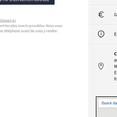
G
Cliquez ici
nt les plus exacts possibles. Nous vous
l ou téléphone avant de vous y rendre.
E
C
a
M
E
h