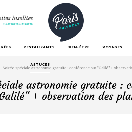
ites insolites
IRÉES
RESTAURANTS
BIEN-ÊTRE
VOYAGES
ASTUCES
Soirée spéciale astronomie gratuite : conférence sur "Galilé" + observat
éciale astronomie gratuite : 
Galilé" + observation des pl