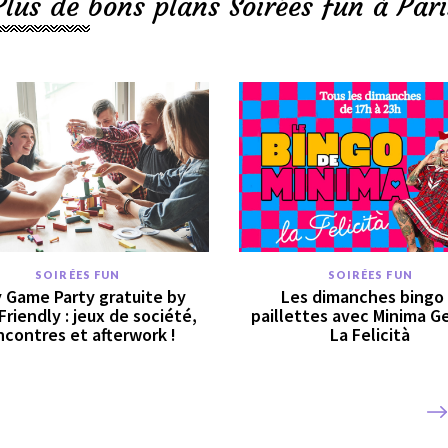
Plus de bons plans Soirées fun à Pari
SOIRÉES FUN
SOIRÉES FUN
y Game Party gratuite by
Les dimanches bingo
 Friendly : jeux de société,
paillettes avec Minima G
ncontres et afterwork !
La Felicità