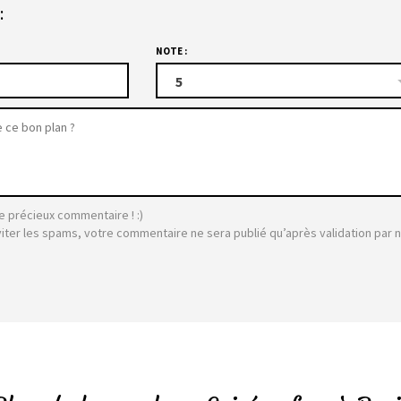
:
NOTE :
5
e précieux commentaire ! :)
viter les spams, votre commentaire ne sera publié qu’après validation par 