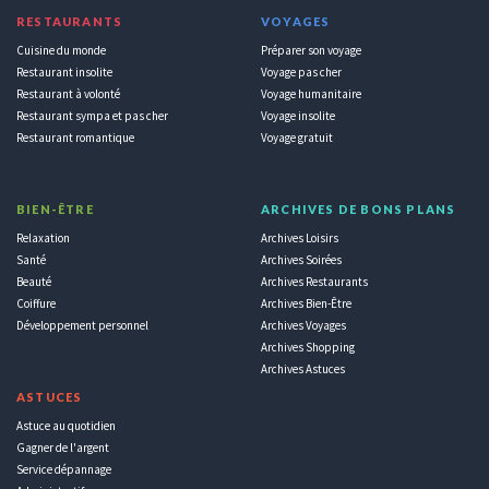
RESTAURANTS
VOYAGES
Cuisine du monde
Préparer son voyage
Restaurant insolite
Voyage pas cher
Restaurant à volonté
Voyage humanitaire
Restaurant sympa et pas cher
Voyage insolite
Restaurant romantique
Voyage gratuit
BIEN-ÊTRE
ARCHIVES DE BONS PLANS
Relaxation
Archives Loisirs
Santé
Archives Soirées
Beauté
Archives Restaurants
Coiffure
Archives Bien-Être
Développement personnel
Archives Voyages
Archives Shopping
Archives Astuces
ASTUCES
Astuce au quotidien
Gagner de l'argent
Service dépannage