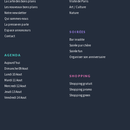
La carte des bons plans
Visite de Paris
Les nouveaux bons plans
Art / Culture
Notre newsletter
Nature
Qui sommes-nous
La presse en parle
Espace annonceurs
SOIRÉES
Contact
Bar insolite
Soirée par chère
Soirée fun
AGENDA
Organiser son anniversaire
Aujourd'hui
Dimanche 09 Aout
Lundi 10 Aout
SHOPPING
Mardi 11 Aout
Shopping gratuit
Mercredi 12 Aout
Shopping promo
Jeudi 13 Aout
Shopping green
Vendredi 14 Aout