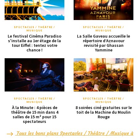
SPECTACLES / THÉÂTRE /
SPECTACLES / THÉÂTRE /
MUSIQUE
MUSIQUE
Le festival Cinéma Paradiso
La Salle Gaveau accueille le
s'installe au 1er étage de la
répertoire d’Aznavour
tour Eiffel : tentez votre
revisité par Ghassan
chance !
Yammine
SPECTACLES / THÉÂTRE /
SPECTACLES / THÉÂTRE /
MUSIQUE
MUSIQUE
À la Minute : 4 pièces de
8 soirées ciné gratuites sur le
théâtre de 15 min dans 4
toit de la Machine du Moulin
salles de 15 m² pour 15
Rouge
spectateurs
Tous les bons plans Spectacles / Théâtre / Musique à