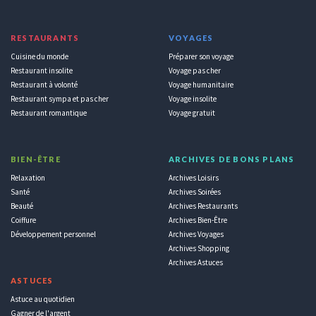
RESTAURANTS
VOYAGES
Cuisine du monde
Préparer son voyage
Restaurant insolite
Voyage pas cher
Restaurant à volonté
Voyage humanitaire
Restaurant sympa et pas cher
Voyage insolite
Restaurant romantique
Voyage gratuit
BIEN-ÊTRE
ARCHIVES DE BONS PLANS
Relaxation
Archives Loisirs
Santé
Archives Soirées
Beauté
Archives Restaurants
Coiffure
Archives Bien-Être
Développement personnel
Archives Voyages
Archives Shopping
Archives Astuces
ASTUCES
Astuce au quotidien
Gagner de l'argent