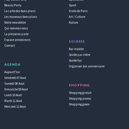
Beauty Party
Sport
La carte des bons plans
Visite de Paris
Les nouveaux bons plans
Art / Culture
Notre newsletter
Nature
Qui sommes-nous
La presse en parle
Espace annonceurs
SOIRÉES
Contact
Bar insolite
Soirée par chère
Soirée fun
AGENDA
Organiser son anniversaire
Aujourd'hui
Vendredi 07 Aout
Samedi 08 Aout
SHOPPING
Dimanche 09 Aout
Shopping gratuit
Lundi 10 Aout
Shopping promo
Mardi 11 Aout
Shopping green
Mercredi 12 Aout