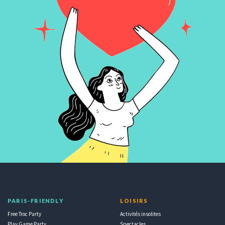
PARIS-FRIENDLY
LOISIRS
Free Troc Party
Activités insolites
Play Game Party
Spectacles