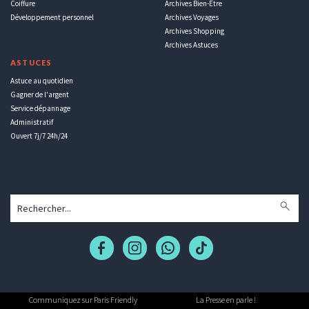
Coiffure
Archives Bien-Être
Développement personnel
Archives Voyages
Archives Shopping
Archives Astuces
ASTUCES
Astuce au quotidien
Gagner de l'argent
Service dépannage
Administratif
Ouvert 7j/7 24h/24
Communiquez sur Paris Friendly
La Presse en parle !