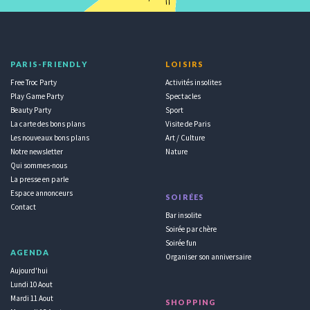
PARIS-FRIENDLY
LOISIRS
Free Troc Party
Activités insolites
Play Game Party
Spectacles
Beauty Party
Sport
La carte des bons plans
Visite de Paris
Les nouveaux bons plans
Art / Culture
Notre newsletter
Nature
Qui sommes-nous
La presse en parle
Espace annonceurs
SOIRÉES
Contact
Bar insolite
Soirée par chère
Soirée fun
AGENDA
Organiser son anniversaire
Aujourd'hui
Lundi 10 Aout
Mardi 11 Aout
SHOPPING