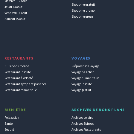
Mercredi 12 Aout
Shopping gratuit
Jeudi 13 Aout
Shopping promo
Vendredi 14 Aout
Shopping green
Samedi 15 Aout
RESTAURANTS
VOYAGES
Cuisine du monde
Préparer son voyage
Restaurant insolite
Voyage pas cher
Restaurant à volonté
Voyage humanitaire
Restaurant sympa et pas cher
Voyage insolite
Restaurant romantique
Voyage gratuit
BIEN-ÊTRE
ARCHIVES DE BONS PLANS
Relaxation
Archives Loisirs
Santé
Archives Soirées
Beauté
Archives Restaurants