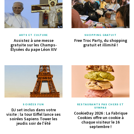
ARTS ET CULTURE
SHOPPING GRATUIT
Assistez à une messe
Free Troc Party, du shopping
gratuite sur les Champs-
gratuit et illimité !
Élysées du pape Léon XIV
SOIRÉES FUN
RESTAURANTS PAS CHERS ET
SYMPAS
DJ set inclus dans votre
CookieDay 2026 : La Fabrique
visite : la tour Eiffel lance ses
Cookies offre un cookie à
soirées Sapiens Tower les
chaque visiteur le 16
jeudis soir de l'été
septembre !