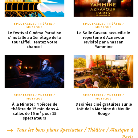
SPECTACLES / THÉÂTRE /
SPECTACLES / THÉÂTRE /
MUSIQUE
MUSIQUE
Le festival Cinéma Paradiso
La Salle Gaveau accueille le
s'installe au 1er étage de la
répertoire d’Aznavour
tour Eiffel : tentez votre
revisité par Ghassan
chance !
Yammine
SPECTACLES / THÉÂTRE /
SPECTACLES / THÉÂTRE /
MUSIQUE
MUSIQUE
À la Minute : 4 pièces de
8 soirées ciné gratuites sur le
théâtre de 15 min dans 4
toit de la Machine du Moulin
salles de 15 m² pour 15
Rouge
spectateurs
Tous les bons plans Spectacles / Théâtre / Musique à
Paris