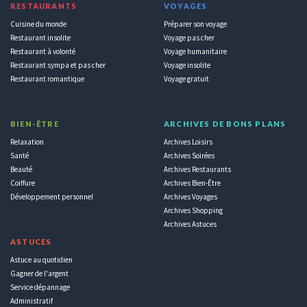
RESTAURANTS
VOYAGES
Cuisine du monde
Préparer son voyage
Restaurant insolite
Voyage pas cher
Restaurant à volonté
Voyage humanitaire
Restaurant sympa et pas cher
Voyage insolite
Restaurant romantique
Voyage gratuit
BIEN-ÊTRE
ARCHIVES DE BONS PLANS
Relaxation
Archives Loisirs
Santé
Archives Soirées
Beauté
Archives Restaurants
Coiffure
Archives Bien-Être
Développement personnel
Archives Voyages
Archives Shopping
Archives Astuces
ASTUCES
Astuce au quotidien
Gagner de l'argent
Service dépannage
Administratif