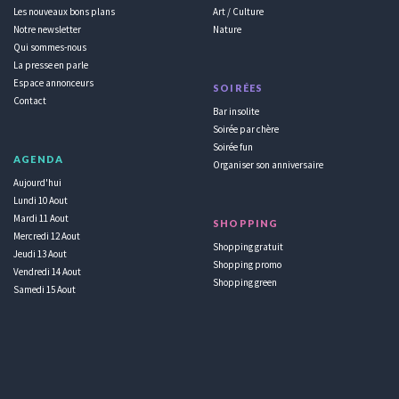
Les nouveaux bons plans
Art / Culture
Notre newsletter
Nature
Qui sommes-nous
La presse en parle
Espace annonceurs
SOIRÉES
Contact
Bar insolite
Soirée par chère
Soirée fun
AGENDA
Organiser son anniversaire
Aujourd'hui
Lundi 10 Aout
Mardi 11 Aout
SHOPPING
Mercredi 12 Aout
Shopping gratuit
Jeudi 13 Aout
Shopping promo
Vendredi 14 Aout
Shopping green
Samedi 15 Aout