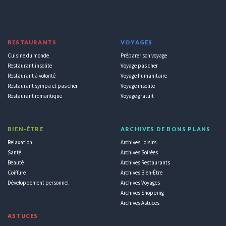
RESTAURANTS
VOYAGES
Cuisine du monde
Préparer son voyage
Restaurant insolite
Voyage pas cher
Restaurant à volonté
Voyage humanitaire
Restaurant sympa et pas cher
Voyage insolite
Restaurant romantique
Voyage gratuit
BIEN-ÊTRE
ARCHIVES DE BONS PLANS
Relaxation
Archives Loisirs
Santé
Archives Soirées
Beauté
Archives Restaurants
Coiffure
Archives Bien-Être
Développement personnel
Archives Voyages
Archives Shopping
Archives Astuces
ASTUCES