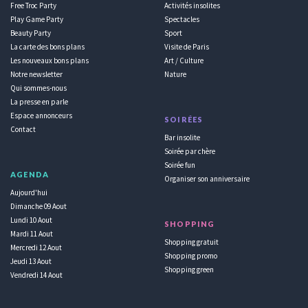
Free Troc Party
Activités insolites
Play Game Party
Spectacles
Beauty Party
Sport
La carte des bons plans
Visite de Paris
Les nouveaux bons plans
Art / Culture
Notre newsletter
Nature
Qui sommes-nous
La presse en parle
Espace annonceurs
SOIRÉES
Contact
Bar insolite
Soirée par chère
Soirée fun
AGENDA
Organiser son anniversaire
Aujourd'hui
Dimanche 09 Aout
Lundi 10 Aout
SHOPPING
Mardi 11 Aout
Shopping gratuit
Mercredi 12 Aout
Shopping promo
Jeudi 13 Aout
Shopping green
Vendredi 14 Aout