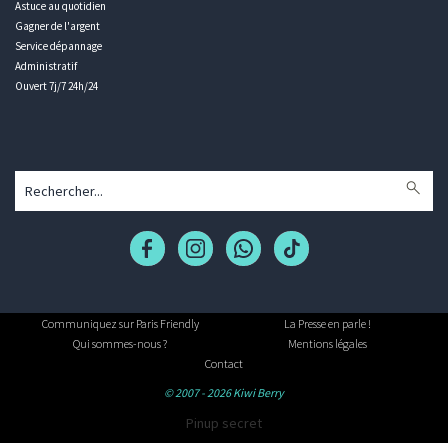
Astuce au quotidien
Gagner de l'argent
Service dépannage
Administratif
Ouvert 7j/7 24h/24
Communiquez sur Paris Friendly
La Presse en parle !
Qui sommes-nous ?
Mentions légales
Contact
© 2007 - 2026 Kiwi Berry
Pinup secret