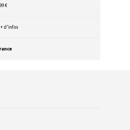
99 €
 + d'infos
rance