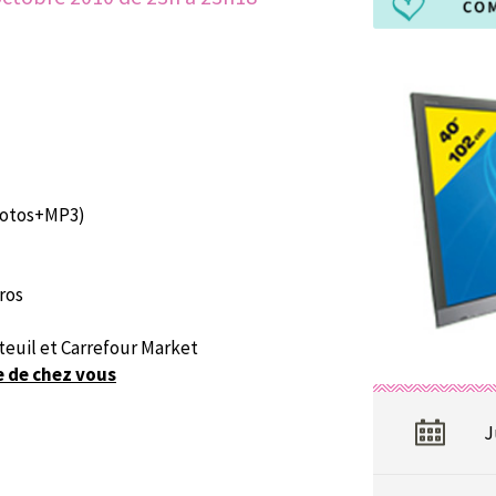
Photos+MP3)
ros
teuil et Carrefour Market
e de chez vous
J