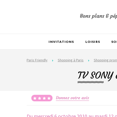
Bons plans & pép
INVITATIONS
LOISIRS
SO
Paris Friendly
Shopping à Paris
Shopping pro
TV SONY 
Donnez votre avis
Du mercredi 6 octobre 2010
au mardi 12 