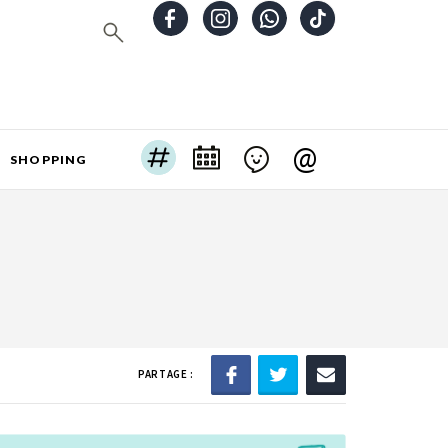
@
SHOPPING
PARTAGE :