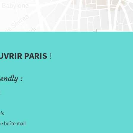
UVRIR PARIS
!
endly :
s
fs
e boîte mail