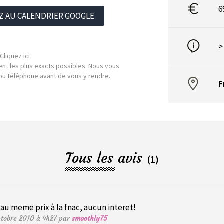
6
Z AU CALENDRIER GOOGLE
>
Cliquez ici
nt les plus exacts possibles. Nous vous
l ou téléphone avant de vous y rendre.
F
Tous les avis
(1)
au meme prix à la fnac, aucun interet!
ctobre 2010 à 4h27 par
smoothly75