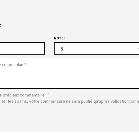
:
NOTE :
5
e précieux commentaire ! :)
viter les spams, votre commentaire ne sera publié qu’après validation par 