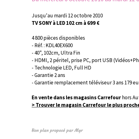
Jusqu'au mardi 12 octobre 2010
TV SONY à LED 102 cm à 699 €
4 800 pièces disponibles
- Réf. : KDL40EX600
- 40", 102cm, Ultra Fin
- HDMI, 2 péritel, prise PC, port USB (Vidéos+
- Technologie LED, Full HD
- Garantie 2 ans
- Garantie remplacement téléviseur 3 ans 179 eu
En vente dans les magasins Carrefour
hors Au
> Trouver le magasin Carrefour le plus proch
Bon plan proposé par Myr