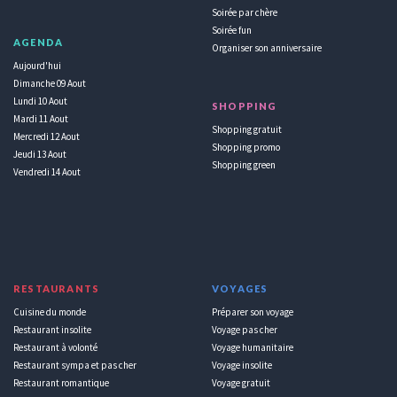
Soirée par chère
Soirée fun
AGENDA
Organiser son anniversaire
Aujourd'hui
Dimanche 09 Aout
Lundi 10 Aout
SHOPPING
Mardi 11 Aout
Shopping gratuit
Mercredi 12 Aout
Shopping promo
Jeudi 13 Aout
Shopping green
Vendredi 14 Aout
RESTAURANTS
VOYAGES
Cuisine du monde
Préparer son voyage
Restaurant insolite
Voyage pas cher
Restaurant à volonté
Voyage humanitaire
Restaurant sympa et pas cher
Voyage insolite
Restaurant romantique
Voyage gratuit