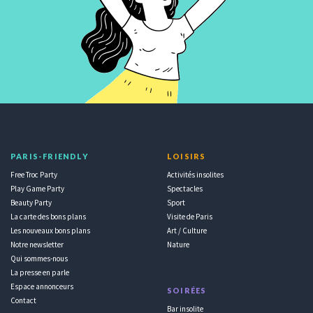
PARIS-FRIENDLY
LOISIRS
Free Troc Party
Activités insolites
Play Game Party
Spectacles
Beauty Party
Sport
La carte des bons plans
Visite de Paris
Les nouveaux bons plans
Art / Culture
Notre newsletter
Nature
Qui sommes-nous
La presse en parle
Espace annonceurs
SOIRÉES
Contact
Bar insolite