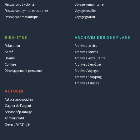
Restaurant à volonté
Voyage humanitaire
Restaurant sympa et pas cher
Voyage insolite
Restaurant romantique
Voyage gratuit
BIEN-ÊTRE
ARCHIVES DE BONS PLANS
Relaxation
Archives Loisirs
Santé
Archives Soirées
Beauté
Archives Restaurants
Coiffure
Archives Bien-Être
Développement personnel
Archives Voyages
Archives Shopping
Archives Astuces
ASTUCES
Astuce au quotidien
Gagner de l'argent
Service dépannage
Administratif
Ouvert 7j/7 24h/24