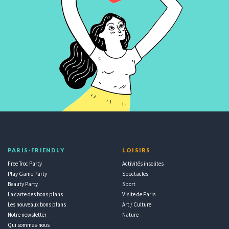
PARIS-FRIENDLY
LOISIRS
Free Troc Party
Activités insolites
Play Game Party
Spectacles
Beauty Party
Sport
La carte des bons plans
Visite de Paris
Les nouveaux bons plans
Art / Culture
Notre newsletter
Nature
Qui sommes-nous