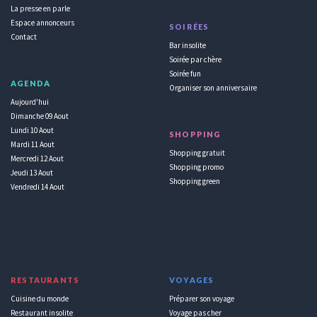
La presse en parle
Espace annonceurs
SOIRÉES
Contact
Bar insolite
Soirée par chère
Soirée fun
AGENDA
Organiser son anniversaire
Aujourd'hui
Dimanche 09 Aout
Lundi 10 Aout
SHOPPING
Mardi 11 Aout
Shopping gratuit
Mercredi 12 Aout
Shopping promo
Jeudi 13 Aout
Shopping green
Vendredi 14 Aout
RESTAURANTS
VOYAGES
Cuisine du monde
Préparer son voyage
Restaurant insolite
Voyage pas cher