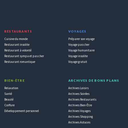
RESTAURANTS
VOYAGES
Cuisine du monde
Préparer son voyage
Restaurant insolite
Voyage pas cher
Restaurant à volonté
Voyage humanitaire
Restaurant sympa et pas cher
Voyage insolite
Restaurant romantique
Voyage gratuit
BIEN-ÊTRE
ARCHIVES DE BONS PLANS
Relaxation
Archives Loisirs
Santé
Archives Soirées
Beauté
Archives Restaurants
Coiffure
Archives Bien-Être
Développement personnel
Archives Voyages
Archives Shopping
Archives Astuces