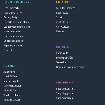
PARIS-FRIENDLY
LOISIRS
Free Troc Party
Activités insolites
Play Game Party
Spectacles
Beauty Party
Sport
La carte des bons plans
Visite de Paris
Les nouveaux bons plans
Art / Culture
Notre newsletter
Nature
Qui sommes-nous
La presse en parle
Espace annonceurs
SOIRÉES
Contact
Bar insolite
Soirée par chère
Soirée fun
AGENDA
Organiser son anniversaire
Aujourd'hui
Lundi 10 Aout
Mardi 11 Aout
SHOPPING
Mercredi 12 Aout
Shopping gratuit
Jeudi 13 Aout
Shopping promo
Vendredi 14 Aout
Shopping green
Samedi 15 Aout