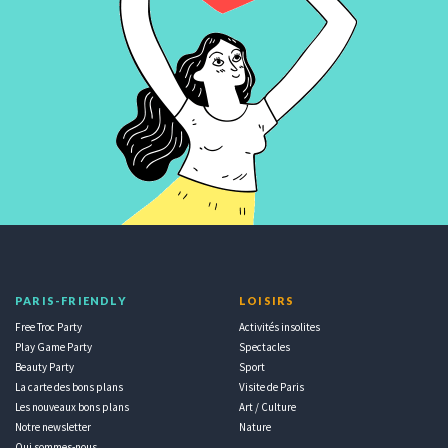
PARIS-FRIENDLY
LOISIRS
Free Troc Party
Activités insolites
Play Game Party
Spectacles
Beauty Party
Sport
La carte des bons plans
Visite de Paris
Les nouveaux bons plans
Art / Culture
Notre newsletter
Nature
Qui sommes-nous