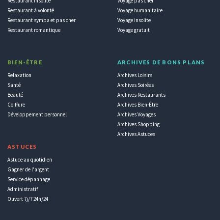
Restaurant insolite
Voyage pas cher
Restaurant à volonté
Voyage humanitaire
Restaurant sympa et pas cher
Voyage insolite
Restaurant romantique
Voyage gratuit
BIEN-ÊTRE
ARCHIVES DE BONS PLANS
Relaxation
Archives Loisirs
Santé
Archives Soirées
Beauté
Archives Restaurants
Coiffure
Archives Bien-Être
Développement personnel
Archives Voyages
Archives Shopping
Archives Astuces
ASTUCES
Astuce au quotidien
Gagner de l'argent
Service dépannage
Administratif
Ouvert 7j/7 24h/24