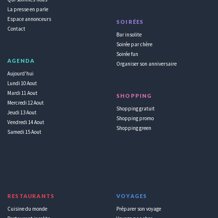
La presse en parle
Espace annonceurs
SOIRÉES
Contact
Bar insolite
Soirée par chère
Soirée fun
AGENDA
Organiser son anniversaire
Aujourd'hui
Lundi 10 Aout
Mardi 11 Aout
SHOPPING
Mercredi 12 Aout
Shopping gratuit
Jeudi 13 Aout
Shopping promo
Vendredi 14 Aout
Shopping green
Samedi 15 Aout
RESTAURANTS
VOYAGES
Cuisine du monde
Préparer son voyage