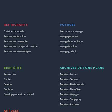
RESTAURANTS
VOYAGES
Cuisine du monde
Préparer son voyage
Restaurant insolite
Voyage pas cher
Restaurant à volonté
Voyage humanitaire
Restaurant sympa et pas cher
Voyage insolite
Restaurant romantique
Voyage gratuit
BIEN-ÊTRE
ARCHIVES DE BONS PLANS
Relaxation
Archives Loisirs
Santé
Archives Soirées
Beauté
Archives Restaurants
Coiffure
Archives Bien-Être
Développement personnel
Archives Voyages
Archives Shopping
Archives Astuces
ASTUCES