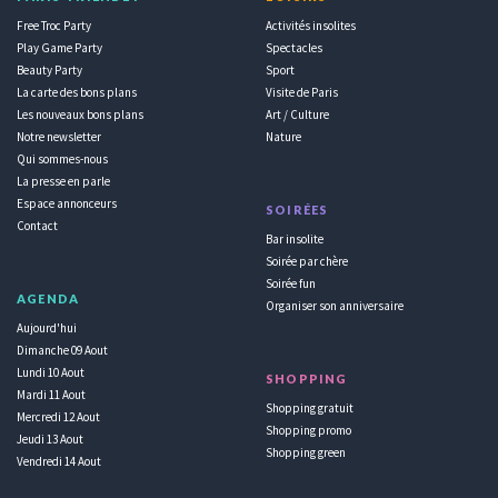
Free Troc Party
Activités insolites
Play Game Party
Spectacles
Beauty Party
Sport
La carte des bons plans
Visite de Paris
Les nouveaux bons plans
Art / Culture
Notre newsletter
Nature
Qui sommes-nous
La presse en parle
Espace annonceurs
SOIRÉES
Contact
Bar insolite
Soirée par chère
Soirée fun
AGENDA
Organiser son anniversaire
Aujourd'hui
Dimanche 09 Aout
Lundi 10 Aout
SHOPPING
Mardi 11 Aout
Shopping gratuit
Mercredi 12 Aout
Shopping promo
Jeudi 13 Aout
Shopping green
Vendredi 14 Aout