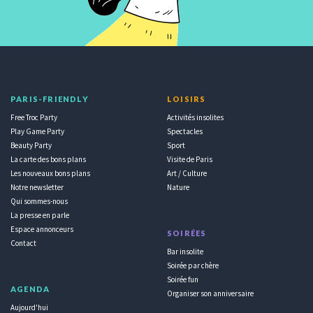
PARIS-FRIENDLY
LOISIRS
Free Troc Party
Activités insolites
Play Game Party
Spectacles
Beauty Party
Sport
La carte des bons plans
Visite de Paris
Les nouveaux bons plans
Art / Culture
Notre newsletter
Nature
Qui sommes-nous
La presse en parle
Espace annonceurs
SOIRÉES
Contact
Bar insolite
Soirée par chère
Soirée fun
AGENDA
Organiser son anniversaire
Aujourd'hui