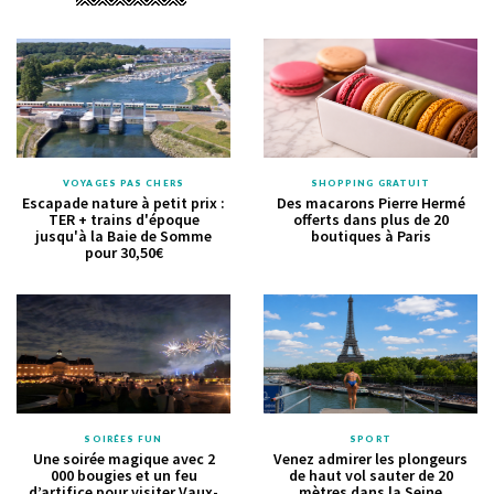
VOYAGES PAS CHERS
SHOPPING GRATUIT
Escapade nature à petit prix :
Des macarons Pierre Hermé
TER + trains d'époque
offerts dans plus de 20
jusqu'à la Baie de Somme
boutiques à Paris
pour 30,50€
SOIRÉES FUN
SPORT
Une soirée magique avec 2
Venez admirer les plongeurs
000 bougies et un feu
de haut vol sauter de 20
d’artifice pour visiter Vaux-
mètres dans la Seine