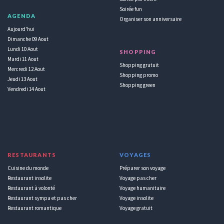
Soirée fun
AGENDA
Organiser son anniversaire
Aujourd'hui
Dimanche 09 Aout
Lundi 10 Aout
SHOPPING
Mardi 11 Aout
Shopping gratuit
Mercredi 12 Aout
Shopping promo
Jeudi 13 Aout
Shopping green
Vendredi 14 Aout
RESTAURANTS
VOYAGES
Cuisine du monde
Préparer son voyage
Restaurant insolite
Voyage pas cher
Restaurant à volonté
Voyage humanitaire
Restaurant sympa et pas cher
Voyage insolite
Restaurant romantique
Voyage gratuit