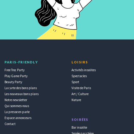
PARIS-FRIENDLY
LOISIRS
Free Troc Party
Activités insolites
Play Game Party
Spectacles
Beauty Party
Sport
La carte des bons plans
Visite de Paris
Les nouveaux bons plans
Art / Culture
Notre newsletter
Nature
Qui sommes-nous
La presse en parle
Espace annonceurs
SOIRÉES
Contact
Bar insolite
Soirée par chère