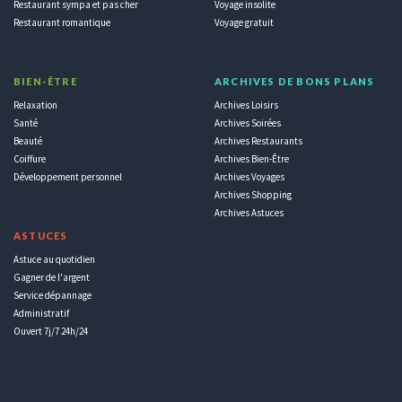
Restaurant sympa et pas cher
Voyage insolite
Restaurant romantique
Voyage gratuit
BIEN-ÊTRE
ARCHIVES DE BONS PLANS
Relaxation
Archives Loisirs
Santé
Archives Soirées
Beauté
Archives Restaurants
Coiffure
Archives Bien-Être
Développement personnel
Archives Voyages
Archives Shopping
Archives Astuces
ASTUCES
Astuce au quotidien
Gagner de l'argent
Service dépannage
Administratif
Ouvert 7j/7 24h/24