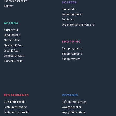
Espace annonceurs
SOIRÉES
Contact
Bar insolite
Soirée par chère
Soirée fun
AGENDA
Organiser son anniversaire
Aujourd'hui
Lundi 10 Aout
Mardi 11 Aout
SHOPPING
Mercredi 12 Aout
Shopping gratuit
Jeudi 13 Aout
Shopping promo
Vendredi 14 Aout
Shopping green
Samedi 15 Aout
RESTAURANTS
VOYAGES
Cuisine du monde
Préparer son voyage
Restaurant insolite
Voyage pas cher
Restaurant à volonté
Voyage humanitaire