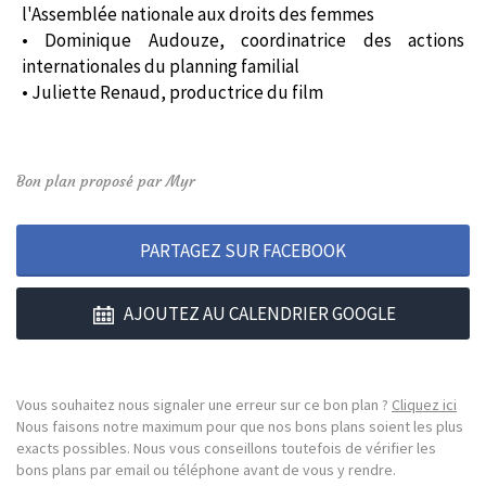
l'Assemblée nationale aux droits des femmes
• Dominique Audouze, coordinatrice des actions
internationales du planning familial
• Juliette Renaud, productrice du film
Bon plan proposé par Myr
PARTAGEZ SUR FACEBOOK
AJOUTEZ AU CALENDRIER GOOGLE
Vous souhaitez nous signaler une erreur sur ce bon plan ?
Cliquez ici
Nous faisons notre maximum pour que nos bons plans soient les plus
exacts possibles. Nous vous conseillons toutefois de vérifier les
bons plans par email ou téléphone avant de vous y rendre.