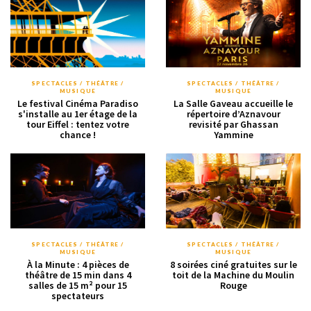
SPECTACLES / THÉÂTRE /
SPECTACLES / THÉÂTRE /
MUSIQUE
MUSIQUE
Le festival Cinéma Paradiso
La Salle Gaveau accueille le
s'installe au 1er étage de la
répertoire d’Aznavour
tour Eiffel : tentez votre
revisité par Ghassan
chance !
Yammine
SPECTACLES / THÉÂTRE /
SPECTACLES / THÉÂTRE /
MUSIQUE
MUSIQUE
À la Minute : 4 pièces de
8 soirées ciné gratuites sur le
théâtre de 15 min dans 4
toit de la Machine du Moulin
salles de 15 m² pour 15
Rouge
spectateurs