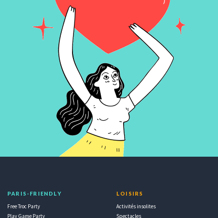
PARIS-FRIENDLY
LOISIRS
Free Troc Party
Activités insolites
Play Game Party
Spectacles