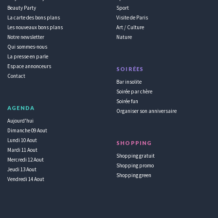
Beauty Party
Sport
La carte des bons plans
Visite de Paris
Les nouveaux bons plans
Art / Culture
Notre newsletter
Nature
Qui sommes-nous
La presse en parle
Espace annonceurs
SOIRÉES
Contact
Bar insolite
Soirée par chère
Soirée fun
AGENDA
Organiser son anniversaire
Aujourd'hui
Dimanche 09 Aout
Lundi 10 Aout
SHOPPING
Mardi 11 Aout
Shopping gratuit
Mercredi 12 Aout
Shopping promo
Jeudi 13 Aout
Shopping green
Vendredi 14 Aout