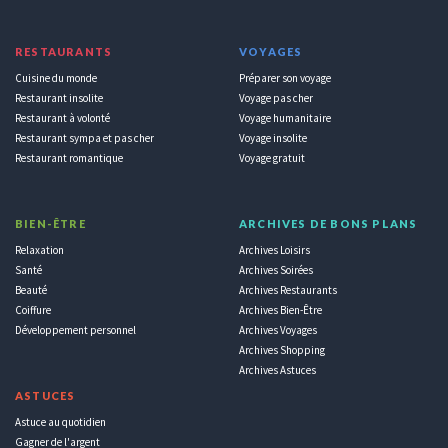
RESTAURANTS
VOYAGES
Cuisine du monde
Préparer son voyage
Restaurant insolite
Voyage pas cher
Restaurant à volonté
Voyage humanitaire
Restaurant sympa et pas cher
Voyage insolite
Restaurant romantique
Voyage gratuit
BIEN-ÊTRE
ARCHIVES DE BONS PLANS
Relaxation
Archives Loisirs
Santé
Archives Soirées
Beauté
Archives Restaurants
Coiffure
Archives Bien-Être
Développement personnel
Archives Voyages
Archives Shopping
Archives Astuces
ASTUCES
Astuce au quotidien
Gagner de l'argent