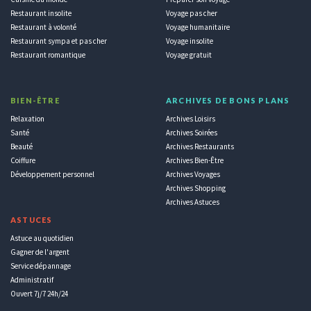
Restaurant insolite
Voyage pas cher
Restaurant à volonté
Voyage humanitaire
Restaurant sympa et pas cher
Voyage insolite
Restaurant romantique
Voyage gratuit
BIEN-ÊTRE
ARCHIVES DE BONS PLANS
Relaxation
Archives Loisirs
Santé
Archives Soirées
Beauté
Archives Restaurants
Coiffure
Archives Bien-Être
Développement personnel
Archives Voyages
Archives Shopping
Archives Astuces
ASTUCES
Astuce au quotidien
Gagner de l'argent
Service dépannage
Administratif
Ouvert 7j/7 24h/24