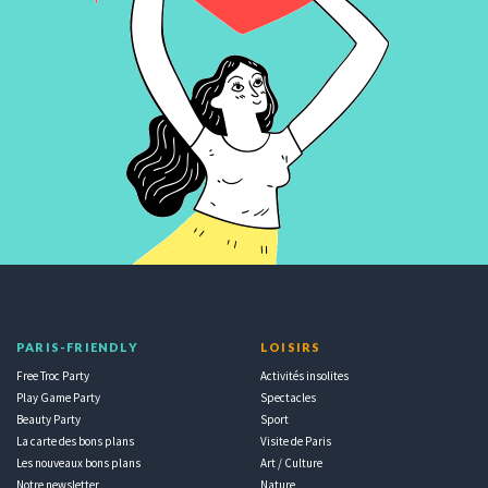
PARIS-FRIENDLY
LOISIRS
Free Troc Party
Activités insolites
Play Game Party
Spectacles
Beauty Party
Sport
La carte des bons plans
Visite de Paris
Les nouveaux bons plans
Art / Culture
Notre newsletter
Nature