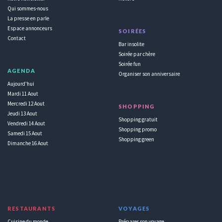
Qui sommes-nous
La presse en parle
Espace annonceurs
SOIRÉES
Contact
Bar insolite
Soirée par chère
Soirée fun
AGENDA
Organiser son anniversaire
Aujourd'hui
Mardi 11 Aout
Mercredi 12 Aout
SHOPPING
Jeudi 13 Aout
Shopping gratuit
Vendredi 14 Aout
Shopping promo
Samedi 15 Aout
Shopping green
Dimanche 16 Aout
RESTAURANTS
VOYAGES
Cuisine du monde
Préparer son voyage