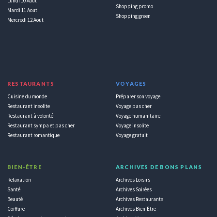
Lundi 10 Aout
Shopping promo
Mardi 11 Aout
Shopping green
Mercredi 12 Aout
RESTAURANTS
VOYAGES
Cuisine du monde
Préparer son voyage
Restaurant insolite
Voyage pas cher
Restaurant à volonté
Voyage humanitaire
Restaurant sympa et pas cher
Voyage insolite
Restaurant romantique
Voyage gratuit
BIEN-ÊTRE
ARCHIVES DE BONS PLANS
Relaxation
Archives Loisirs
Santé
Archives Soirées
Beauté
Archives Restaurants
Coiffure
Archives Bien-Être