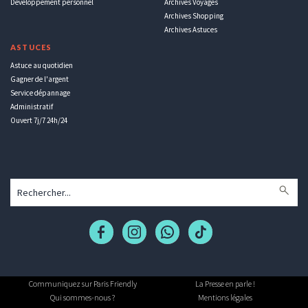
Développement personnel
Archives Voyages
Archives Shopping
Archives Astuces
ASTUCES
Astuce au quotidien
Gagner de l'argent
Service dépannage
Administratif
Ouvert 7j/7 24h/24
Communiquez sur Paris Friendly
La Presse en parle !
Qui sommes-nous ?
Mentions légales