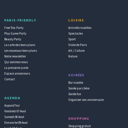
PARIS-FRIENDLY
LOISIRS
Free Troc Party
Activités insolites
Play Game Party
Spectacles
Beauty Party
Sport
La carte des bons plans
Visite de Paris
Les nouveaux bons plans
Art / Culture
Notre newsletter
Nature
Qui sommes-nous
La presse en parle
Espace annonceurs
SOIRÉES
Contact
Bar insolite
Soirée par chère
Soirée fun
AGENDA
Organiser son anniversaire
Aujourd'hui
Vendredi 07 Aout
Samedi 08 Aout
SHOPPING
Dimanche 09 Aout
Shopping gratuit