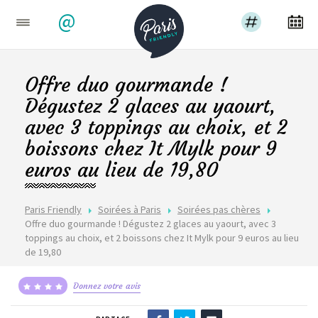
@
Offre duo gourmande !
Dégustez 2 glaces au yaourt,
avec 3 toppings au choix, et 2
boissons chez It Mylk pour 9
euros au lieu de 19,80
Paris Friendly
Soirées à Paris
Soirées pas chères
Offre duo gourmande ! Dégustez 2 glaces au yaourt, avec 3
toppings au choix, et 2 boissons chez It Mylk pour 9 euros au lieu
de 19,80
Donnez votre avis