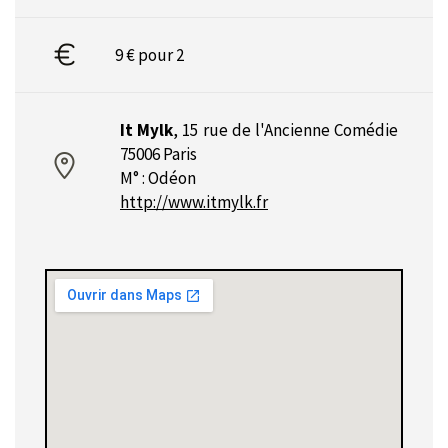
9 € pour 2
It Mylk
,
15 rue de l'Ancienne Comédie
75006 Paris
M° : Odéon
http://www.itmylk.fr