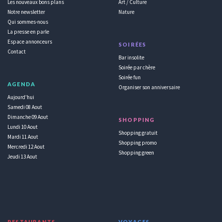
Les nouveaux bons plans
Art / Culture
Notre newsletter
Nature
Qui sommes-nous
La presse en parle
Espace annonceurs
SOIRÉES
Contact
Bar insolite
Soirée par chère
Soirée fun
AGENDA
Organiser son anniversaire
Aujourd'hui
Samedi 08 Aout
Dimanche 09 Aout
SHOPPING
Lundi 10 Aout
Shopping gratuit
Mardi 11 Aout
Shopping promo
Mercredi 12 Aout
Shopping green
Jeudi 13 Aout
RESTAURANTS
VOYAGES