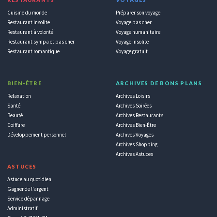
Cuisine du monde
Préparer son voyage
Restaurant insolite
Voyage pas cher
Restaurant à volonté
Voyage humanitaire
Restaurant sympa et pas cher
Voyage insolite
Restaurant romantique
Voyage gratuit
BIEN-ÊTRE
ARCHIVES DE BONS PLANS
Relaxation
Archives Loisirs
Santé
Archives Soirées
Beauté
Archives Restaurants
Coiffure
Archives Bien-Être
Développement personnel
Archives Voyages
Archives Shopping
Archives Astuces
ASTUCES
Astuce au quotidien
Gagner de l'argent
Service dépannage
Administratif