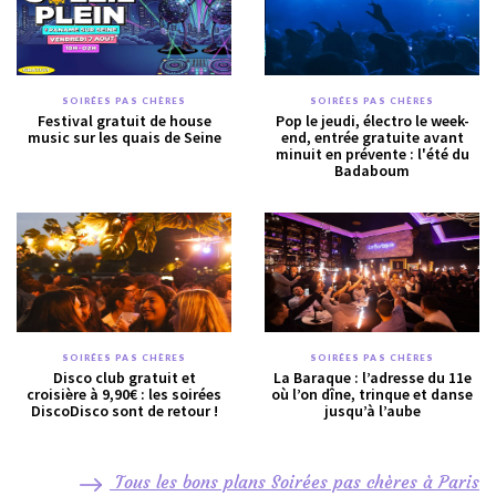
SOIRÉES PAS CHÈRES
SOIRÉES PAS CHÈRES
Festival gratuit de house
Pop le jeudi, électro le week-
music sur les quais de Seine
end, entrée gratuite avant
minuit en prévente : l'été du
Badaboum
SOIRÉES PAS CHÈRES
SOIRÉES PAS CHÈRES
Disco club gratuit et
La Baraque : l’adresse du 11e
croisière à 9,90€ : les soirées
où l’on dîne, trinque et danse
DiscoDisco sont de retour !
jusqu’à l’aube
Tous les bons plans Soirées pas chères à Paris