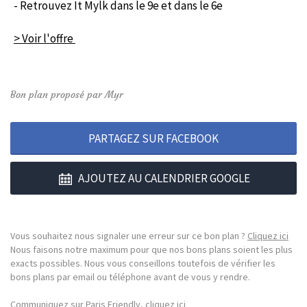
- Retrouvez It Mylk dans le 9e et dans le 6e
> Voir l'offre
Bon plan proposé par Myr
PARTAGEZ SUR FACEBOOK
AJOUTEZ AU CALENDRIER GOOGLE
Vous souhaitez nous signaler une erreur sur ce bon plan ?
Cliquez ici
Nous faisons notre maximum pour que nos bons plans soient les plus
exacts possibles. Nous vous conseillons toutefois de vérifier les
bons plans par email ou téléphone avant de vous y rendre.
Communiquez sur Paris Friendly, cliquez ici