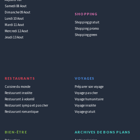
Samedi 08 Aout
Dimanche 09 Aout
SHOPPING
Lundi 10 Aout
Shopping gratuit
Mardi 11 Aout
Shopping promo
Mercredi 12 Aout
Shopping green
Jeudi 13 Aout
RESTAURANTS
VOYAGES
Cuisine du monde
Préparer son voyage
Restaurant insolite
Voyage pas cher
Restaurant à volonté
Voyage humanitaire
Restaurant sympa et pas cher
Voyage insolite
Restaurant romantique
Voyage gratuit
BIEN-ÊTRE
ARCHIVES DE BONS PLANS