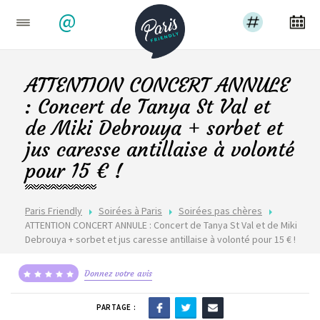
@
ATTENTION CONCERT ANNULE
: Concert de Tanya St Val et
de Miki Debrouya + sorbet et
jus caresse antillaise à volonté
pour 15 € !
Paris Friendly
Soirées à Paris
Soirées pas chères
ATTENTION CONCERT ANNULE : Concert de Tanya St Val et de Miki
Debrouya + sorbet et jus caresse antillaise à volonté pour 15 € !
Donnez votre avis
PARTAGE :