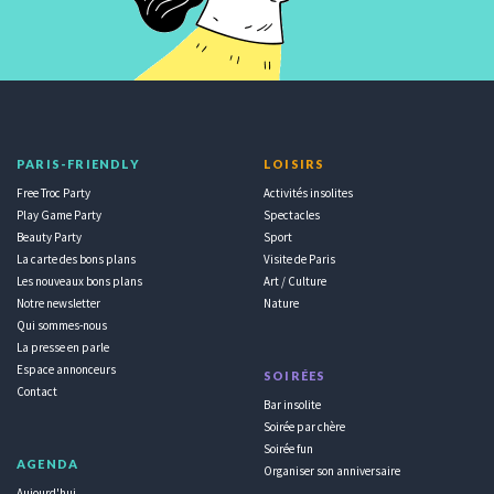
PARIS-FRIENDLY
LOISIRS
Free Troc Party
Activités insolites
Play Game Party
Spectacles
Beauty Party
Sport
La carte des bons plans
Visite de Paris
Les nouveaux bons plans
Art / Culture
Notre newsletter
Nature
Qui sommes-nous
La presse en parle
Espace annonceurs
SOIRÉES
Contact
Bar insolite
Soirée par chère
Soirée fun
AGENDA
Organiser son anniversaire
Aujourd'hui