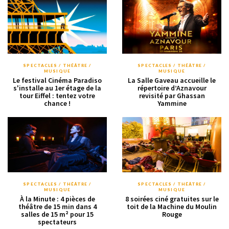
SPECTACLES / THÉÂTRE /
SPECTACLES / THÉÂTRE /
MUSIQUE
MUSIQUE
Le festival Cinéma Paradiso
La Salle Gaveau accueille le
s'installe au 1er étage de la
répertoire d’Aznavour
tour Eiffel : tentez votre
revisité par Ghassan
chance !
Yammine
SPECTACLES / THÉÂTRE /
SPECTACLES / THÉÂTRE /
MUSIQUE
MUSIQUE
À la Minute : 4 pièces de
8 soirées ciné gratuites sur le
théâtre de 15 min dans 4
toit de la Machine du Moulin
salles de 15 m² pour 15
Rouge
spectateurs