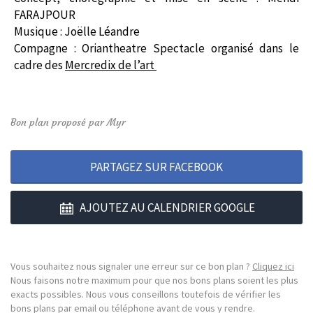
FARAJPOUR
Musique : Joëlle Léandre
Compagne : Oriantheatre Spectacle organisé dans le
cadre des
Mercredix de l’art
Bon plan proposé par Myr
PARTAGEZ SUR FACEBOOK
AJOUTEZ AU CALENDRIER GOOGLE
Vous souhaitez nous signaler une erreur sur ce bon plan ?
Cliquez ici
Nous faisons notre maximum pour que nos bons plans soient les plus
exacts possibles. Nous vous conseillons toutefois de vérifier les
bons plans par email ou téléphone avant de vous y rendre.