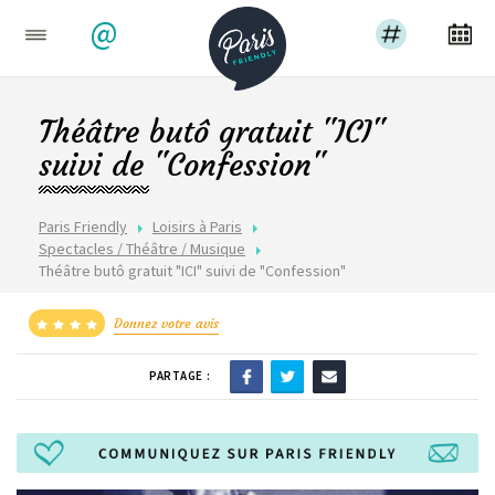
@
Théâtre butô gratuit "ICI"
suivi de "Confession"
Paris Friendly
Loisirs à Paris
Spectacles / Théâtre / Musique
Théâtre butô gratuit "ICI" suivi de "Confession"
Donnez votre avis
PARTAGE :