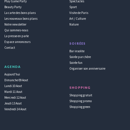
Play Game Party
Spectacles
Beauty Party
Sport
La carte des bons plans
Visite de Paris
Les nouveaux bons plans
Art / Culture
Notre newsletter
Nature
Qui sommes-nous
La presse en parle
Espace annonceurs
SOIRÉES
Contact
Bar insolite
Soirée par chère
Soirée fun
AGENDA
Organiser son anniversaire
Aujourd'hui
Dimanche 09 Aout
Lundi 10 Aout
SHOPPING
Mardi 11 Aout
Shopping gratuit
Mercredi 12 Aout
Shopping promo
Jeudi 13 Aout
Shopping green
Vendredi 14 Aout