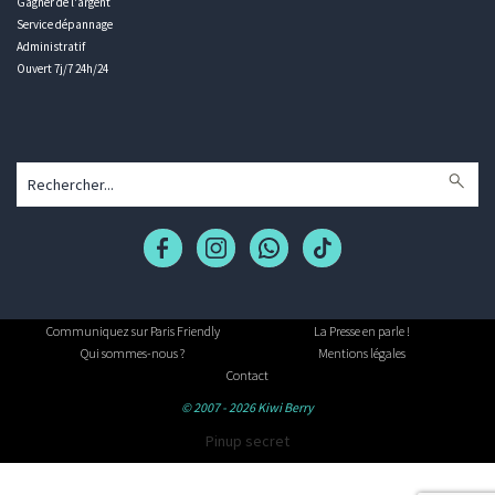
Gagner de l'argent
Service dépannage
Administratif
Ouvert 7j/7 24h/24
Communiquez sur Paris Friendly
La Presse en parle !
Qui sommes-nous ?
Mentions légales
Contact
© 2007 - 2026 Kiwi Berry
Pinup secret