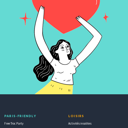
PARIS-FRIENDLY
LOISIRS
Free Troc Party
Activités insolites