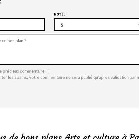
:
NOTE :
5
e précieux commentaire ! :)
viter les spams, votre commentaire ne sera publié qu’après validation par 
us de bons plans Arts et culture à Pa