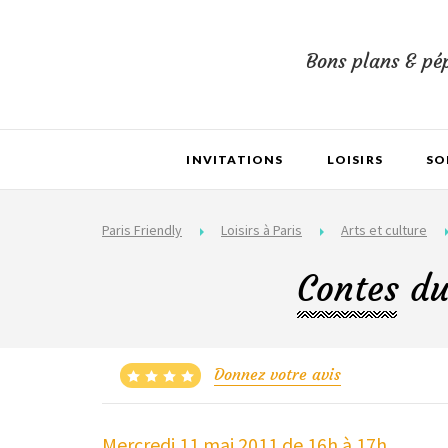
Bons plans & pép
INVITATIONS
LOISIRS
SO
Paris Friendly
Loisirs à Paris
Arts et culture
Contes du 
Donnez votre avis
Mercredi 11 mai 2011
de 16h à 17h