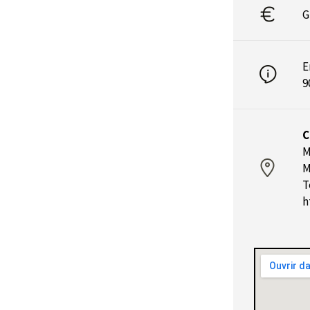
G
E
9
C
M
M
T
h