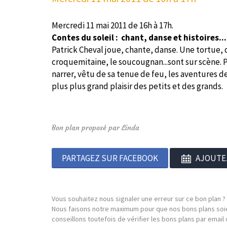
Mercredi 11 mai 2011 de 16h à 17h.
Contes du soleil : chant, danse et histoires...
Patrick Cheval joue, chante, danse. Une tortue, d
croquemitaine, le soucougnan...sont sur scène. Pa
narrer, vêtu de sa tenue de feu, les aventures d
plus plus grand plaisir des petits et des grands.
Bon plan proposé par Linda
PARTAGEZ SUR FACEBOOK
AJOUTE
Vous souhaitez nous signaler une erreur sur ce bon plan ?
Nous faisons notre maximum pour que nos bons plans soie
conseillons toutefois de vérifier les bons plans par emai