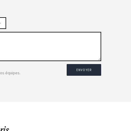
ENVOYER
nos équipes.
ris