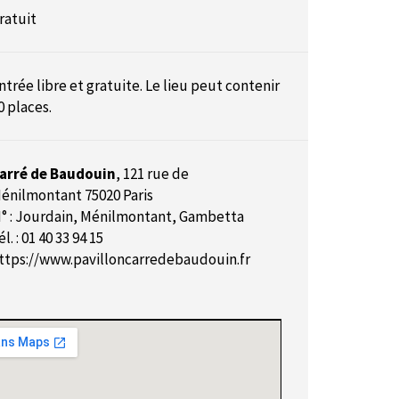
ratuit
ntrée libre et gratuite. Le lieu peut contenir
0 places.
arré de Baudouin
,
121 rue de
énilmontant 75020 Paris
° : Jourdain, Ménilmontant, Gambetta
él. : 01 40 33 94 15
ttps://www.pavilloncarredebaudouin.fr