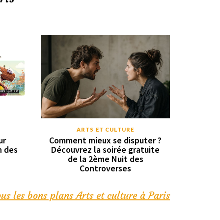
ARTS ET CULTURE
ur
Comment mieux se disputer ?
n des
Découvrez la soirée gratuite
de la 2ème Nuit des
Controverses
us les bons plans Arts et culture à Paris