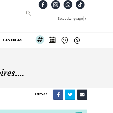
Select Language
▼
@
SHOPPING
res....
PARTAGE :