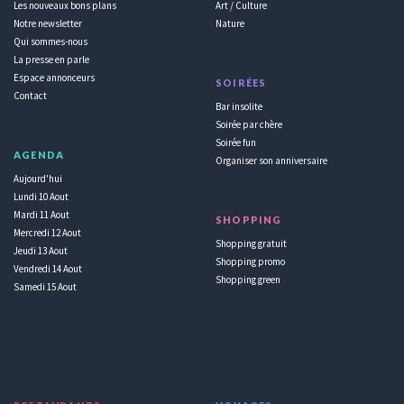
Les nouveaux bons plans
Art / Culture
Notre newsletter
Nature
Qui sommes-nous
La presse en parle
Espace annonceurs
SOIRÉES
Contact
Bar insolite
Soirée par chère
Soirée fun
AGENDA
Organiser son anniversaire
Aujourd'hui
Lundi 10 Aout
Mardi 11 Aout
SHOPPING
Mercredi 12 Aout
Shopping gratuit
Jeudi 13 Aout
Shopping promo
Vendredi 14 Aout
Shopping green
Samedi 15 Aout