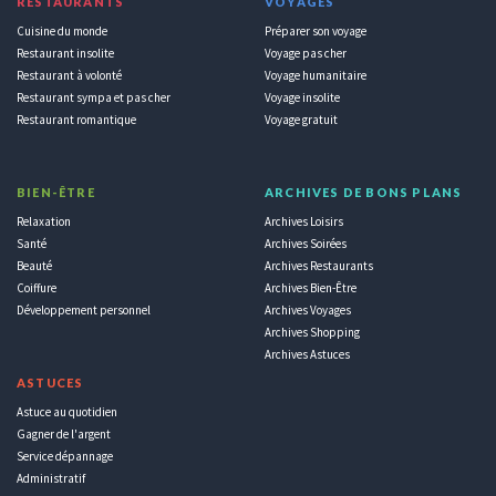
RESTAURANTS
VOYAGES
Cuisine du monde
Préparer son voyage
Restaurant insolite
Voyage pas cher
Restaurant à volonté
Voyage humanitaire
Restaurant sympa et pas cher
Voyage insolite
Restaurant romantique
Voyage gratuit
BIEN-ÊTRE
ARCHIVES DE BONS PLANS
Relaxation
Archives Loisirs
Santé
Archives Soirées
Beauté
Archives Restaurants
Coiffure
Archives Bien-Être
Développement personnel
Archives Voyages
Archives Shopping
Archives Astuces
ASTUCES
Astuce au quotidien
Gagner de l'argent
Service dépannage
Administratif