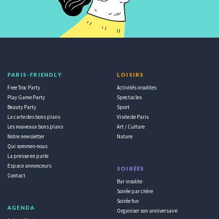
PARIS-FRIENDLY
LOISIRS
Free Troc Party
Activités insolites
Play Game Party
Spectacles
Beauty Party
Sport
La carte des bons plans
Visite de Paris
Les nouveaux bons plans
Art / Culture
Notre newsletter
Nature
Qui sommes-nous
La presse en parle
Espace annonceurs
SOIRÉES
Contact
Bar insolite
Soirée par chère
Soirée fun
AGENDA
Organiser son anniversaire