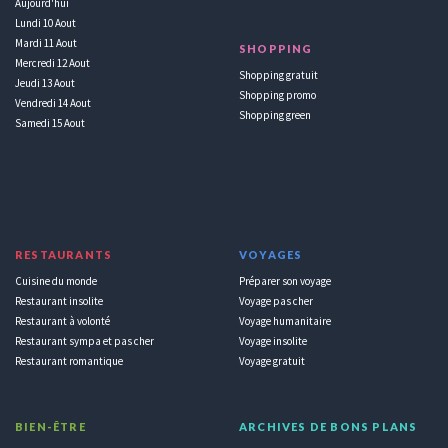
Aujourd'hui
Lundi 10 Aout
Mardi 11 Aout
SHOPPING
Mercredi 12 Aout
Shopping gratuit
Jeudi 13 Aout
Shopping promo
Vendredi 14 Aout
Shopping green
Samedi 15 Aout
RESTAURANTS
VOYAGES
Cuisine du monde
Préparer son voyage
Restaurant insolite
Voyage pas cher
Restaurant à volonté
Voyage humanitaire
Restaurant sympa et pas cher
Voyage insolite
Restaurant romantique
Voyage gratuit
BIEN-ÊTRE
ARCHIVES DE BONS PLANS