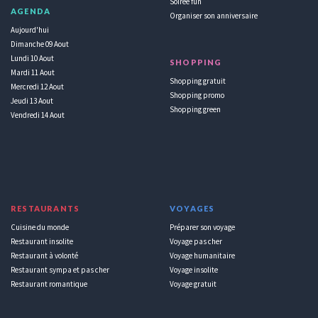
Soirée fun
AGENDA
Organiser son anniversaire
Aujourd'hui
Dimanche 09 Aout
Lundi 10 Aout
SHOPPING
Mardi 11 Aout
Shopping gratuit
Mercredi 12 Aout
Shopping promo
Jeudi 13 Aout
Shopping green
Vendredi 14 Aout
RESTAURANTS
VOYAGES
Cuisine du monde
Préparer son voyage
Restaurant insolite
Voyage pas cher
Restaurant à volonté
Voyage humanitaire
Restaurant sympa et pas cher
Voyage insolite
Restaurant romantique
Voyage gratuit