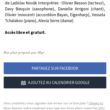
de Ladislav Novák Interprètes : Olivier Besson (lecteur),
Davy Basquin (saxophone), Danielle Arrigoni (chant),
Olivier Innocenti (accordéon Bayan, Eigenharp), Vessela
Tchalakov (piano), Alexia Serre (danse)
Accès libre et gratuit.
Bon plan proposé par Myr
PARTAGEZ SUR FACEBOOK
AJOUTEZ AU CALENDRIER GOOGLE
Vous souhaitez nous signaler une erreur sur ce bon plan ?
Cliquez ici
Nous faisons notre maximum pour que nos bons plans soient les plus