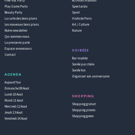
Free Troc Party
Activités insolites
Play Game Party
Spectacles
Beauty Party
Sport
La carte des bons plans
Visite de Paris
Les nouveaux bons plans
Art / Culture
Notre newsletter
Nature
Qui sommes-nous
La presse en parle
Espace annonceurs
SOIRÉES
Contact
Bar insolite
Soirée par chère
Soirée fun
AGENDA
Organiser son anniversaire
Aujourd'hui
Dimanche 09 Aout
Lundi 10 Aout
SHOPPING
Mardi 11 Aout
Shopping gratuit
Mercredi 12 Aout
Shopping promo
Jeudi 13 Aout
Shopping green
Vendredi 14 Aout