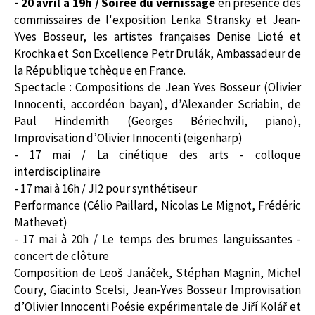
- 20 avril à 19h / Soirée du vernissage
en présence des
commissaires de l'exposition Lenka Stransky et Jean-
Yves Bosseur, les artistes françaises Denise Lioté et
Krochka et Son Excellence Petr Drulák, Ambassadeur de
la République tchèque en France.
Spectacle : Compositions de Jean Yves Bosseur (Olivier
Innocenti, accordéon bayan), d’Alexander Scriabin, de
Paul Hindemith (Georges Bériechvili, piano),
Improvisation d’Olivier Innocenti (eigenharp)
- 17 mai / La cinétique des arts - colloque
interdisciplinaire
- 17 mai à 16h / JI2 pour synthétiseur
Performance (Célio Paillard, Nicolas Le Mignot, Frédéric
Mathevet)
- 17 mai à 20h / Le temps des brumes languissantes -
concert de clôture
Composition de Leoš Janáček, Stéphan Magnin, Michel
Coury, Giacinto Scelsi, Jean-Yves Bosseur Improvisation
d’Olivier Innocenti Poésie expérimentale de Jiří Kolář et