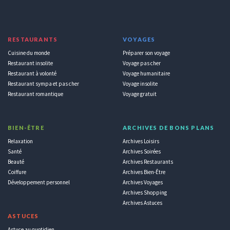
RESTAURANTS
VOYAGES
Cuisine du monde
Préparer son voyage
Restaurant insolite
Voyage pas cher
Restaurant à volonté
Voyage humanitaire
Restaurant sympa et pas cher
Voyage insolite
Restaurant romantique
Voyage gratuit
BIEN-ÊTRE
ARCHIVES DE BONS PLANS
Relaxation
Archives Loisirs
Santé
Archives Soirées
Beauté
Archives Restaurants
Coiffure
Archives Bien-Être
Développement personnel
Archives Voyages
Archives Shopping
Archives Astuces
ASTUCES
Astuce au quotidien